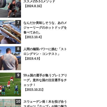
ススメの5-3-1メソッド
【2024.8.16】
7
なんだか美味しそうな、あのメ
ジャーリーグのホットドッグを
食べてみた。
【2013.10.4】
8
人間の極限パワーに挑む「スト
ロングマン・コンテスト」
【2019.4.9】
9
59ヵ国の選手が集うプレミアリ
ーグ。意外な国の注目選手をチ
ェック！
【2015.10.21】
10
スウェーデン発！木を投げ合う
スポーツ『クッブ』が持つ魅力