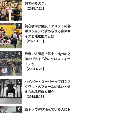
何でやるの？」
【2018.7.23】
3
初心者向け解説：アメフトの各
ポジションに求められる身体サ
イズと運動能力とは
【2023.3.13】
4
欧米で人気急上昇中。Hyrox と
Deka Fitは「次のクロスフィッ
ト」か
【2024.6.24】
5
ハイバー・ローバーって何？ス
クワットのフォームの違いと鍛
えられる筋肉を紹介！
【2019.5.16】
6
筋トレで伸び悩んでいる人にお