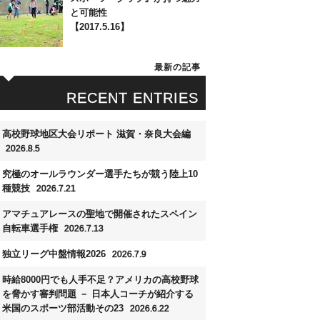
と可能性
【2017.5.16】
最新の記事
RECENT ENTRIES
高校野球地区大会リポート 滋賀・奈良大会編
2026.8.5
究極のオールラウンダー選手たちが競う陸上10
種競技
2026.7.21
アマチュアレースの聖地で開催されたスペイン
自転車選手権
2026.7.13
独立リーグ中盤情報2026
2026.7.9
時給8000円でも人手不足？アメリカの高校野球
を脅かす審判問題 － 日本人コーチが紹介する
米国のスポーツ部活動その23
2026.6.22