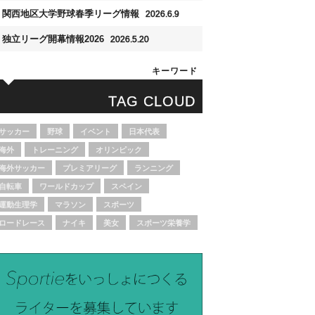
関西地区大学野球春季リーグ情報
2026.6.9
独立リーグ開幕情報2026
2026.5.20
キーワード
TAG CLOUD
サッカー
野球
イベント
日本代表
海外
トレーニング
オリンピック
海外サッカー
プレミアリーグ
ランニング
自転車
ワールドカップ
スペイン
運動生理学
マラソン
スポーツ
ロードレース
ナイキ
美女
スポーツ栄養学