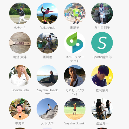
M.ナオキ
Reiko Ando
馬場遼
糸川里彩子
亀浦 六斗
西川遼
スペースマー
Sportie編集部
ケット
Shoichi Sato
Sayaka Hosok
カネヒラソウ
松崎慎介
awa
ヘイ
中野卓
大下慎司
Sayaka Suzuki
渡辺真一