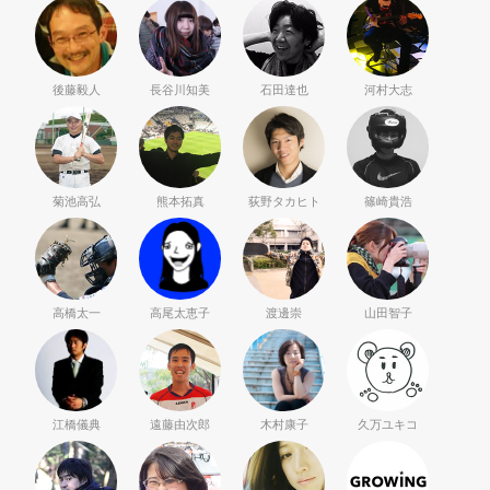
後藤毅人
長谷川知美
石田達也
河村大志
菊池高弘
熊本拓真
荻野タカヒト
篠崎貴浩
高橋太一
高尾太恵子
渡邊崇
山田智子
江橋儀典
遠藤由次郎
木村康子
久万ユキコ