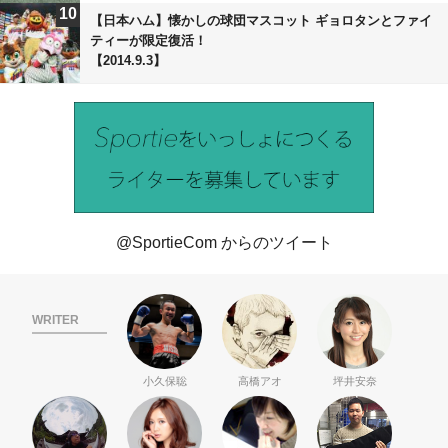
10
【日本ハム】懐かしの球団マスコット ギョロタンとファイ
ティーが限定復活！
【2014.9.3】
@SportieCom からのツイート
WRITER
小久保聡
高橋アオ
坪井安奈