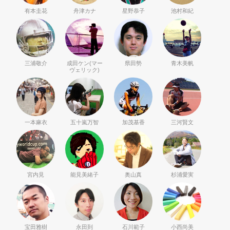
有本圭花
舟津カナ
星野恭子
池村和紀
三浦敬介
成田ケン(マー
県田勢
青木美帆
ヴェリック)
一本麻衣
五十嵐万智
加茂基香
三河賢文
宮内見
能見美緒子
奥山真
杉浦愛実
宝田雅樹
永田到
石川範子
小西尚美