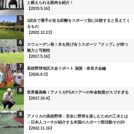
と鍛えられる筋肉を紹介！
【2019.5.16】
5
1試合で選手が走る距離をスポーツ別に比較すると見えてく
るもの
【2022.12.23】
6
スウェーデン発！木を投げ合うスポーツ『クッブ』が持つ
魅力と可能性
【2017.5.16】
7
高校野球地区大会リポート 滋賀・奈良大会編
【2026.8.5】
8
世界最高峰！アメリカPGAツアーの年金制度がスゴすぎる
【2017.10.4】
9
アメリカの高校野球：安全に野球を楽しむための工夫とは
－日本人コーチが紹介する米国のスポーツ部活動その20
【2022.11.16】