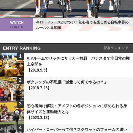
今ロードレースがアツい！初心者でも楽しめる自転車界の
WATCH
2015.9.11
ルールと豆知識
ENTRY RANKING
記事ランキング
1
VIPルームでリッチにサッカー観戦 パナスタで非日常の極
上空間を
【2018.9.5】
2
ボクシングの不思議「減量って何でやるの？」
【2018.7.23】
3
初心者向け解説：アメフトの各ポジションに求められる身
体サイズと運動能力とは
【2023.3.13】
4
ハイバー・ローバーって何？スクワットのフォームの違い