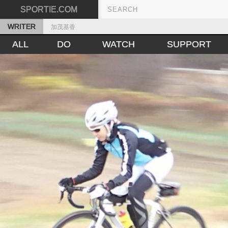
SPORTIE.COM
WRITER
加茂基香
ALL
DO
WATCH
SUPPORT