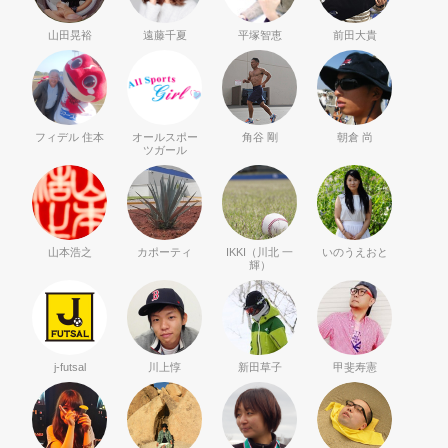
山田晃裕
遠藤千夏
平塚智恵
前田大貴
フィデル 住本
オールスポー
角谷 剛
朝倉 尚
ツガール
山本浩之
カポーティ
IKKI（川北 一
いのうえおと
輝）
j-futsal
川上惇
新田草子
甲斐寿憲