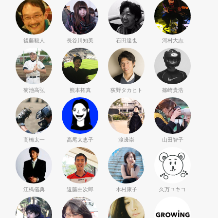
後藤毅人
長谷川知美
石田達也
河村大志
菊池高弘
熊本拓真
荻野タカヒト
篠崎貴浩
高橋太一
高尾太恵子
渡邊崇
山田智子
江橋儀典
遠藤由次郎
木村康子
久万ユキコ