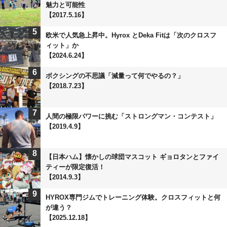
魅力と可能性
【2017.5.16】
5
欧米で人気急上昇中。Hyrox とDeka Fitは「次のクロスフ
ィット」か
【2024.6.24】
6
ボクシングの不思議「減量って何でやるの？」
【2018.7.23】
7
人間の極限パワーに挑む「ストロングマン・コンテスト」
【2019.4.9】
8
【日本ハム】懐かしの球団マスコット ギョロタンとファイ
ティーが限定復活！
【2014.9.3】
9
HYROX専門ジムでトレーニング体験。クロスフィットと何
が違う？
【2025.12.18】