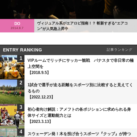
ヴィジュアル系がエアロビ指南！？ 斬新すぎる“エアコ
DO
2014.8.7
ン”が人気急上昇中
ENTRY RANKING
記事ランキング
1
VIPルームでリッチにサッカー観戦 パナスタで非日常の極
上空間を
【2018.9.5】
2
1試合で選手が走る距離をスポーツ別に比較すると見えてく
るもの
【2022.12.23】
3
初心者向け解説：アメフトの各ポジションに求められる身
体サイズと運動能力とは
【2023.3.13】
4
スウェーデン発！木を投げ合うスポーツ『クッブ』が持つ