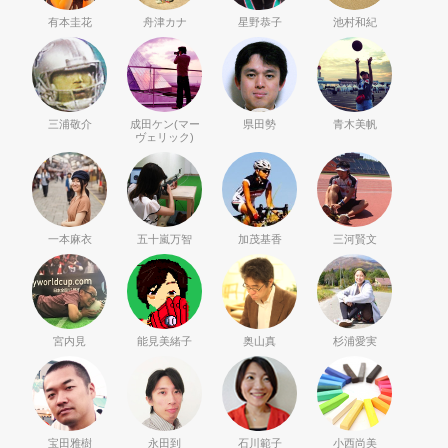
有本圭花
舟津カナ
星野恭子
池村和紀
三浦敬介
成田ケン(マー
県田勢
青木美帆
ヴェリック)
一本麻衣
五十嵐万智
加茂基香
三河賢文
宮内見
能見美緒子
奥山真
杉浦愛実
宝田雅樹
永田到
石川範子
小西尚美