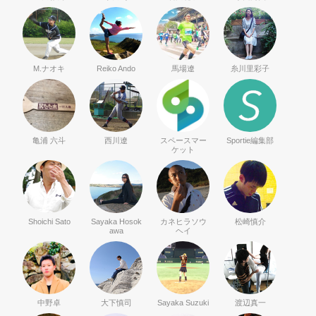
M.ナオキ
Reiko Ando
馬場遼
糸川里彩子
亀浦 六斗
西川遼
スペースマー
Sportie編集部
ケット
Shoichi Sato
Sayaka Hosok
カネヒラソウ
松崎慎介
awa
ヘイ
中野卓
大下慎司
Sayaka Suzuki
渡辺真一