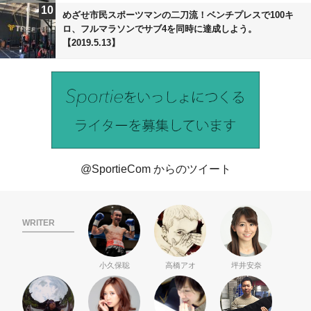
10
めざせ市民スポーツマンの二刀流！ベンチプレスで100キ
ロ、フルマラソンでサブ4を同時に達成しよう。
【2019.5.13】
@SportieCom からのツイート
WRITER
小久保聡
高橋アオ
坪井安奈