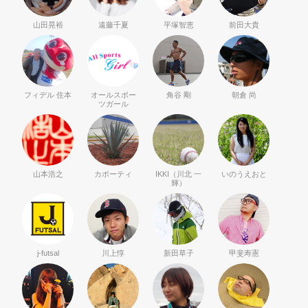
山田晃裕
遠藤千夏
平塚智恵
前田大貴
フィデル 住本
オールスポー
角谷 剛
朝倉 尚
ツガール
山本浩之
カポーティ
IKKI（川北 一
いのうえおと
輝）
j-futsal
川上惇
新田草子
甲斐寿憲