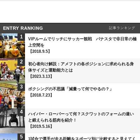
ENTRY RANKING
記事ランキング
1
VIPルームでリッチにサッカー観戦 パナスタで非日常の極
上空間を
【2018.9.5】
2
初心者向け解説：アメフトの各ポジションに求められる身
体サイズと運動能力とは
【2023.3.13】
3
ボクシングの不思議「減量って何でやるの？」
【2018.7.23】
4
ハイバー・ローバーって何？スクワットのフォームの違い
と鍛えられる筋肉を紹介！
【2019.5.16】
5
1試合で選手が走る距離をスポーツ別に比較すると見えてく