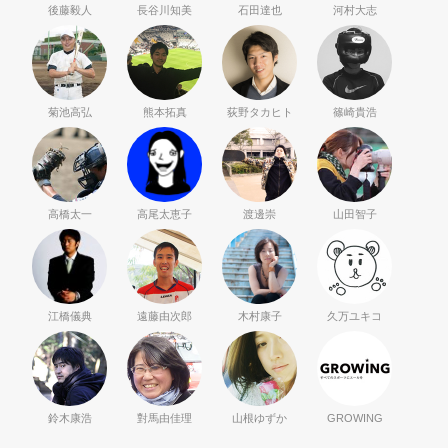
後藤毅人
長谷川知美
石田達也
河村大志
菊池高弘
熊本拓真
荻野タカヒト
篠崎貴浩
高橋太一
高尾太恵子
渡邊崇
山田智子
江橋儀典
遠藤由次郎
木村康子
久万ユキコ
鈴木康浩
對馬由佳理
山根ゆずか
GROWING