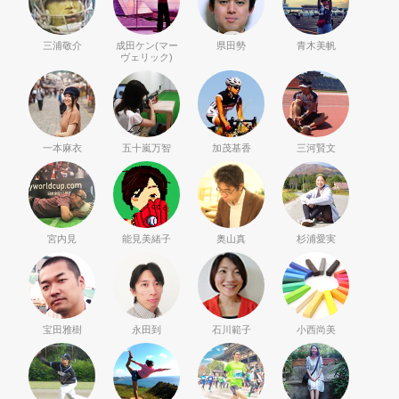
三浦敬介
成田ケン(マー
県田勢
青木美帆
ヴェリック)
一本麻衣
五十嵐万智
加茂基香
三河賢文
宮内見
能見美緒子
奥山真
杉浦愛実
宝田雅樹
永田到
石川範子
小西尚美