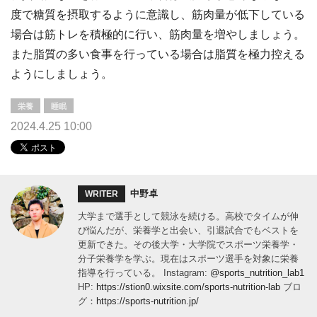
度で糖質を摂取するように意識し、筋肉量が低下している
場合は筋トレを積極的に行い、筋肉量を増やしましょう。
また脂質の多い食事を行っている場合は脂質を極力控える
ようにしましょう。
栄養
睡眠
2024.4.25 10:00
中野卓
WRITER
大学まで選手として競泳を続ける。高校でタイムが伸
び悩んだが、栄養学と出会い、引退試合でもベストを
更新できた。その後大学・大学院でスポーツ栄養学・
分子栄養学を学ぶ。現在はスポーツ選手を対象に栄養
指導を行っている。 Instagram:
@sports_nutrition_lab1
HP:
https://stion0.wixsite.com/sports-nutrition-lab
ブロ
グ：
https://sports-nutrition.jp/