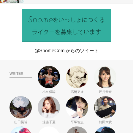
@SportieCom からのツイート
WRITER
小久保聡
高橋アオ
坪井安奈
山田晃裕
遠藤千夏
平塚智恵
前田大貴