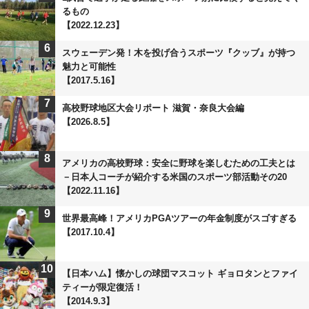
るもの
【2022.12.23】
6
スウェーデン発！木を投げ合うスポーツ『クッブ』が持つ
魅力と可能性
【2017.5.16】
7
高校野球地区大会リポート 滋賀・奈良大会編
【2026.8.5】
8
アメリカの高校野球：安全に野球を楽しむための工夫とは
－日本人コーチが紹介する米国のスポーツ部活動その20
【2022.11.16】
9
世界最高峰！アメリカPGAツアーの年金制度がスゴすぎる
【2017.10.4】
10
【日本ハム】懐かしの球団マスコット ギョロタンとファイ
ティーが限定復活！
【2014.9.3】