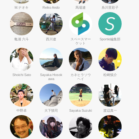
M.ナオキ
Reiko Ando
馬場遼
糸川里彩子
亀浦 六斗
西川遼
スペースマー
Sportie編集部
ケット
Shoichi Sato
Sayaka Hosok
カネヒラソウ
松崎慎介
awa
ヘイ
中野卓
大下慎司
Sayaka Suzuki
渡辺真一