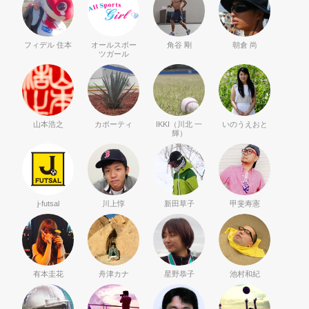
フィデル 住本
オールスポー
角谷 剛
朝倉 尚
ツガール
山本浩之
カポーティ
IKKI（川北 一
いのうえおと
輝）
j-futsal
川上惇
新田草子
甲斐寿憲
有本圭花
舟津カナ
星野恭子
池村和紀