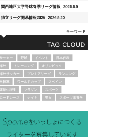
関西地区大学野球春季リーグ情報
2026.6.9
独立リーグ開幕情報2026
2026.5.20
キーワード
TAG CLOUD
サッカー
野球
イベント
日本代表
海外
トレーニング
オリンピック
海外サッカー
プレミアリーグ
ランニング
自転車
ワールドカップ
スペイン
運動生理学
マラソン
スポーツ
ロードレース
ナイキ
美女
スポーツ栄養学