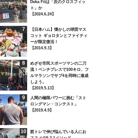
Deka Fitは「次のクロスフィッ
ト」か
【2024.6.24】
7
【日本ハム】懐かしの球団マス
コット ギョロタンとファイティ
ーが限定復活！
【2014.9.3】
8
めざせ市民スポーツマンの二刀
流！ベンチプレスで100キロ、フ
ルマラソンでサブ4を同時に達成
しよう。
【2019.5.13】
9
人間の極限パワーに挑む「スト
ロングマン・コンテスト」
【2019.4.9】
10
筋トレで伸び悩んでいる人にお
ススメの5-3-1メソッド