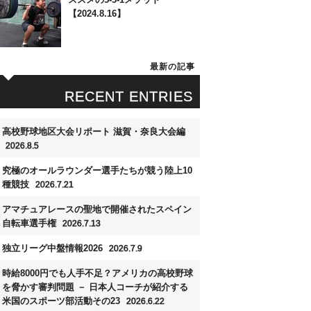
【2024.8.16】
最新の記事
RECENT ENTRIES
高校野球地区大会リポート 滋賀・奈良大会編
2026.8.5
究極のオールラウンダー選手たちが競う陸上10
種競技
2026.7.21
アマチュアレースの聖地で開催されたスペイン
自転車選手権
2026.7.13
独立リーグ中盤情報2026
2026.7.9
時給8000円でも人手不足？アメリカの高校野球
を脅かす審判問題 － 日本人コーチが紹介する
米国のスポーツ部活動その23
2026.6.22