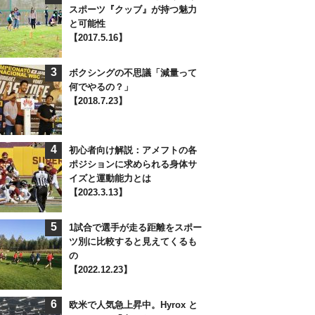
スポーツ『クッブ』が持つ魅力
と可能性
【2017.5.16】
3
ボクシングの不思議「減量って
何でやるの？」
【2018.7.23】
4
初心者向け解説：アメフトの各
ポジションに求められる身体サ
イズと運動能力とは
【2023.3.13】
5
1試合で選手が走る距離をスポー
ツ別に比較すると見えてくるも
の
【2022.12.23】
6
欧米で人気急上昇中。Hyrox と