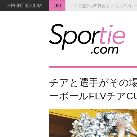
SPORTIE.COM
DO
チアと選手の即興カップリングバレ
チアと選手がその場
ーボールFLVチアCU