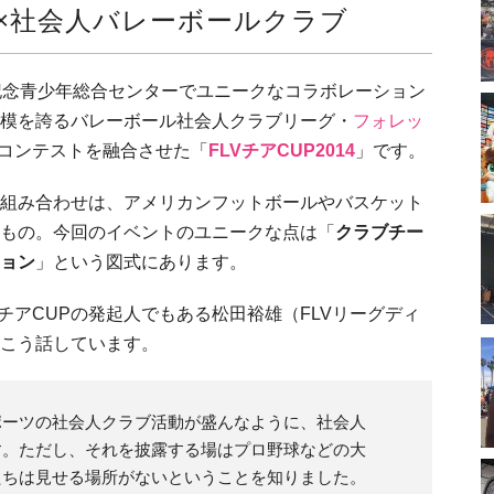
×社会人バレーボールクラブ
記念青少年総合センターでユニークなコラボレーション
模を誇るバレーボール社会人クラブリーグ・
フォレッ
コンテストを融合させた「
FLVチアCUP2014
」です。
組み合わせは、アメリカンフットボールやバスケット
もの。今回のイベントのユニークな点は「
クラブチー
ョン
」という図式にあります。
チアCUPの発起人でもある松田裕雄（FLVリーグディ
こう話しています。
ポーツの社会人クラブ活動が盛んなように、社会人
す。ただし、それを披露する場はプロ野球などの大
たちは見せる場所がないということを知りました。