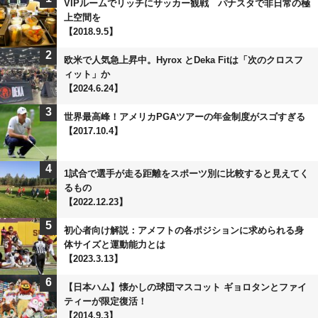
VIPルームでリッチにサッカー観戦 パナスタで非日常の極
上空間を
【2018.9.5】
2
欧米で人気急上昇中。Hyrox とDeka Fitは「次のクロスフ
ィット」か
【2024.6.24】
3
世界最高峰！アメリカPGAツアーの年金制度がスゴすぎる
【2017.10.4】
4
1試合で選手が走る距離をスポーツ別に比較すると見えてく
るもの
【2022.12.23】
5
初心者向け解説：アメフトの各ポジションに求められる身
体サイズと運動能力とは
【2023.3.13】
6
【日本ハム】懐かしの球団マスコット ギョロタンとファイ
ティーが限定復活！
【2014.9.3】