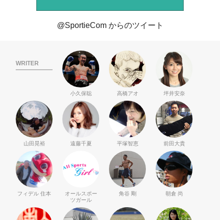
@SportieCom からのツイート
WRITER
小久保聡
高橋アオ
坪井安奈
山田晃裕
遠藤千夏
平塚智恵
前田大貴
フィデル 住本
オールスポー
角谷 剛
朝倉 尚
ツガール