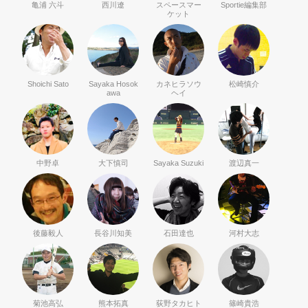
亀浦 六斗
西川遼
スペースマー
Sportie編集部
ケット
Shoichi Sato
Sayaka Hosok
カネヒラソウ
松崎慎介
awa
ヘイ
中野卓
大下慎司
Sayaka Suzuki
渡辺真一
後藤毅人
長谷川知美
石田達也
河村大志
菊池高弘
熊本拓真
荻野タカヒト
篠崎貴浩