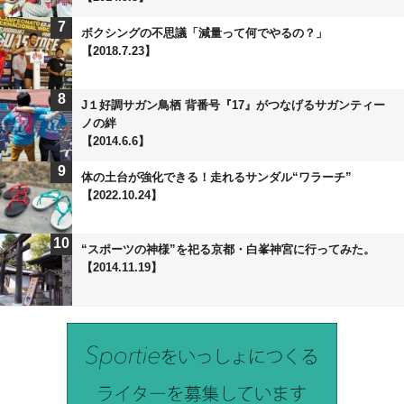
7
ボクシングの不思議「減量って何でやるの？」
【2018.7.23】
8
J１好調サガン鳥栖 背番号『17』がつなげるサガンティー
ノの絆
【2014.6.6】
9
体の土台が強化できる！走れるサンダル“ワラーチ”
【2022.10.24】
10
“スポーツの神様”を祀る京都・白峯神宮に行ってみた。
【2014.11.19】