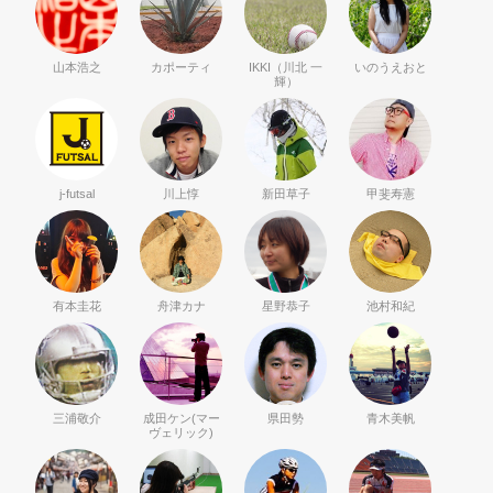
山本浩之
カポーティ
IKKI（川北 一
いのうえおと
輝）
j-futsal
川上惇
新田草子
甲斐寿憲
有本圭花
舟津カナ
星野恭子
池村和紀
三浦敬介
成田ケン(マー
県田勢
青木美帆
ヴェリック)