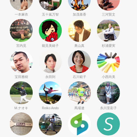
一本麻衣
五十嵐万智
加茂基香
三河賢文
宮内見
能見美緒子
奥山真
杉浦愛実
宝田雅樹
永田到
石川範子
小西尚美
M.ナオキ
Reiko Ando
馬場遼
糸川里彩子