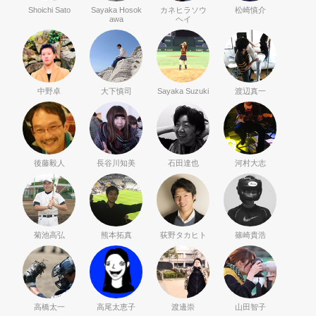
Shoichi Sato
Sayaka Hosok
カネヒラソウ
松崎慎介
awa
ヘイ
中野卓
大下慎司
Sayaka Suzuki
渡辺真一
後藤毅人
長谷川知美
石田達也
河村大志
菊池高弘
熊本拓真
荻野タカヒト
篠崎貴浩
高橋太一
高尾太恵子
渡邊崇
山田智子