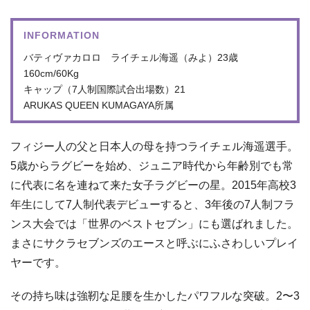
INFORMATION
バティヴァカロロ ライチェル海遥（みよ）23歳
160cm/60Kg
キャップ（7人制国際試合出場数）21
ARUKAS QUEEN KUMAGAYA所属
フィジー人の父と日本人の母を持つライチェル海遥選手。
5歳からラグビーを始め、ジュニア時代から年齢別でも常
に代表に名を連ねて来た女子ラグビーの星。2015年高校3
年生にして7人制代表デビューすると、3年後の7人制フラ
ンス大会では「世界のベストセブン」にも選ばれました。
まさにサクラセブンズのエースと呼ぶにふさわしいプレイ
ヤーです。
その持ち味は強靭な足腰を生かしたパワフルな突破。2〜3