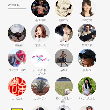
WRITER
小久保聡
高橋アオ
坪井安奈
山田晃裕
遠藤千夏
平塚智恵
前田大貴
フィデル 住本
オールスポー
角谷 剛
朝倉 尚
ツガール
山本浩之
カポーティ
IKKI（川北 一
いのうえおと
輝）