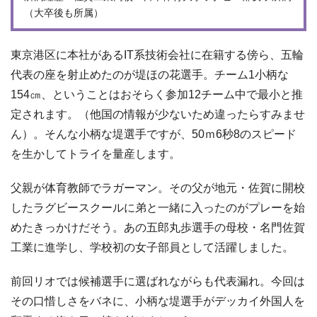
（大卒後も所属）
東京港区に本社があるIT系技術会社に在籍する傍ら、五輪
代表の座を射止めたのが堤ほの花選手。チーム1小柄な
154㎝、ということはおそらく参加12チーム中で最小と推
定されます。（他国の情報が少ないため違ったらすみませ
ん）。そんな小柄な堤選手ですが、50ｍ6秒8のスピード
を生かしてトライを量産します。
父親が体育教師でラガーマン。その父が地元・佐賀に開校
したラグビースクールに弟と一緒に入ったのがプレーを始
めたきっかけだそう。あの五郎丸歩選手の母校・名門佐賀
工業に進学し、学校初の女子部員として活躍しました。
前回リオでは候補選手に選ばれながらも代表漏れ。今回は
その口惜しさをバネに、小柄な堤選手がデッカイ外国人を