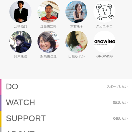
江橋儀典
遠藤由次郎
木村康子
久万ユキコ
鈴木康浩
對馬由佳理
山根ゆずか
GROWING
DO
スポーツしたい
WATCH
観戦したい
SUPPORT
応援したい