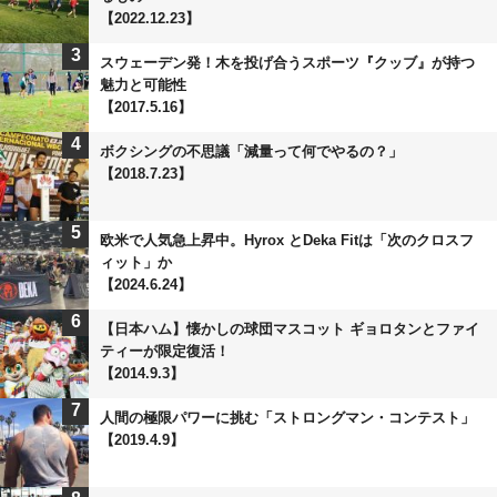
【2022.12.23】
3
スウェーデン発！木を投げ合うスポーツ『クッブ』が持つ
魅力と可能性
【2017.5.16】
4
ボクシングの不思議「減量って何でやるの？」
【2018.7.23】
5
欧米で人気急上昇中。Hyrox とDeka Fitは「次のクロスフ
ィット」か
【2024.6.24】
6
【日本ハム】懐かしの球団マスコット ギョロタンとファイ
ティーが限定復活！
【2014.9.3】
7
人間の極限パワーに挑む「ストロングマン・コンテスト」
【2019.4.9】