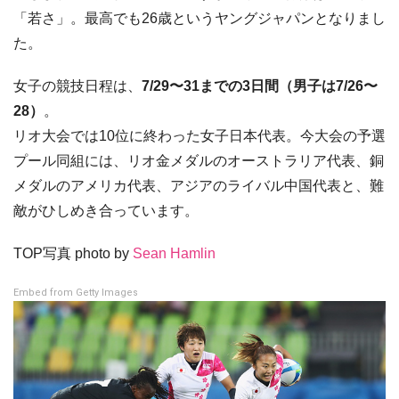
「若さ」。最高でも26歳というヤングジャパンとなりまし
た。
女子の競技日程は、
7/29〜31までの3日間（男子は7/26〜
28）
。
リオ大会では10位に終わった女子日本代表。今大会の予選
プール同組には、リオ金メダルのオーストラリア代表、銅
メダルのアメリカ代表、アジアのライバル中国代表と、難
敵がひしめき合っています。
TOP写真 photo by
Sean Hamlin
Embed from Getty Images