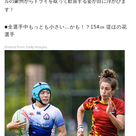
ルの豪州からトライを取って歓喜する姿が目に浮かびま
す！
■全選手中もっとも小さい…かも！？154㎝ 堤ほの花
選手
Embed from Getty Images