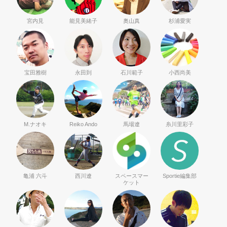
宮内見
能見美緒子
奥山真
杉浦愛実
宝田雅樹
永田到
石川範子
小西尚美
M.ナオキ
Reiko Ando
馬場遼
糸川里彩子
亀浦 六斗
西川遼
スペースマー
Sportie編集部
ケット