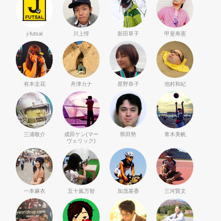
j-futsal
川上惇
新田草子
甲斐寿憲
有本圭花
舟津カナ
星野恭子
池村和紀
三浦敬介
成田ケン(マー
県田勢
青木美帆
ヴェリック)
一本麻衣
五十嵐万智
加茂基香
三河賢文