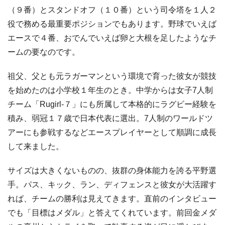
（９番）とスタンドオフ（１０番）という司令塔を１人２
役で務める最重要ポジションでもあります。野球でいえば
エースで４番、おでんでいえば卵と大根を足したようなチ
ームの要なのです。
祖父、父とも元ラガーマンという環境で育った彼女が競技
を始めたのは小学校１年生のとき。中学からは女子7人制
チーム「Rugirl-７」にも所属して本格的にラグビー経験を
積み、弱冠１７歳で日本代表に選出。7人制のワールドツ
アーにも参戦するなどエースプレイヤーとして順調に成長
して来ました。
サイズは大きくないものの、抜群の身体能力を誇る平野選
手。パス、キック、ラン、ディフェンスと彼女が大活躍す
れば、チームの勝利は見えてきます。直前のインタビュー
でも「目標はメダル」と答えてくれています。前回金メダ