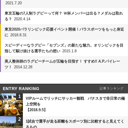
2021.7.20
東京五輪の7人制ラグビーって何？ Ｗ杯メンバーは出る？メダルは取れ
る？
2020.4.14
東京2020パラリンピック応援イベント開催！パラスポーツをもっと身近
に
2018.8.31
スピーディーなラグビー「セブンズ」の新たな魅力。オリンピックを目
指して駆け抜ける選手たちの想い
2015.1.8
美人整体師のラグビーチームが五輪を目指す！ すすめ!! A.P.パイレー
ツ！
2014.12.28
ENTRY RANKING
記事ランキング
1
VIPルームでリッチにサッカー観戦 パナスタで非日常の極
上空間を
【2018.9.5】
2
1試合で選手が走る距離をスポーツ別に比較すると見えてく
るもの