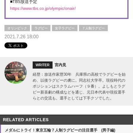
■TBS放送予定
https://www.tbs.co.jp/olympic/onair/
オリンピック
ラグビー
女子ラグビー
７人制ラグビー
2021.7.26 18:00
宮内見
WRITER
経歴：放送作家歴30年 兵庫県の高校でラグビーを始
め、以後ラグビーの虜に。同志社大学卒。現役時代の
ポジションはスクラムハーフ（９番）。よしもとラグ
ビー新喜劇の構成などを通じ、元日本代表や現役選手
らとの交流も。選手としては下手クソでした。
RELATED ARTICLES
メダルにトライ！東京五輪７人制ラグビーの注目選手 (男子編)