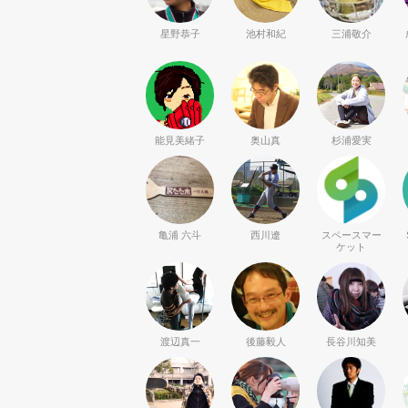
星野恭子
池村和紀
三浦敬介
能見美緒子
奥山真
杉浦愛実
亀浦 六斗
西川遼
スペースマー
ケット
渡辺真一
後藤毅人
長谷川知美