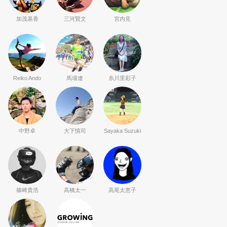
加茂基香
三河賢文
宮内見
Reiko Ando
馬場遼
糸川里彩子
中野卓
大下慎司
Sayaka Suzuki
篠崎貴浩
高橋太一
高尾太恵子