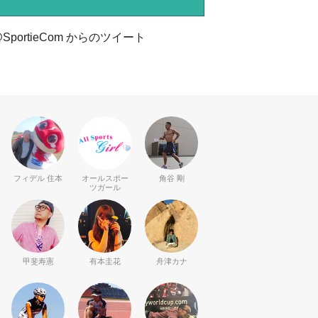
SportieCom からのツイート
フィデル 住本
オールスポー
角谷 剛
ツガール
甲斐寿憲
有本圭花
舟津カナ