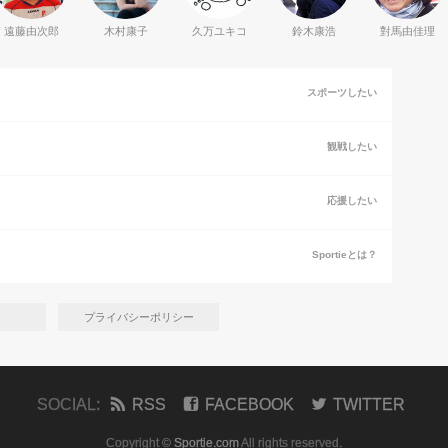
遠藤由次郎
木村康子
久万ユキコ
鈴木康浩
對馬由佳理
スポーツしたい
観戦したい
応援したい
Sportieとは？
プライバシーポリシー
SOCIAL:
RSS
FACEBOOK
TWITTER
Copyright ©
Sportie.com
All rights reserved.