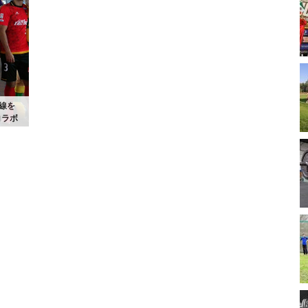
線を
コラボ