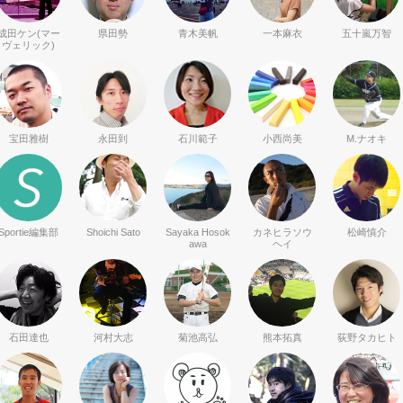
成田ケン(マー
県田勢
青木美帆
一本麻衣
五十嵐万智
ヴェリック)
宝田雅樹
永田到
石川範子
小西尚美
M.ナオキ
Sportie編集部
Shoichi Sato
Sayaka Hosok
カネヒラソウ
松崎慎介
awa
ヘイ
石田達也
河村大志
菊池高弘
熊本拓真
荻野タカヒト