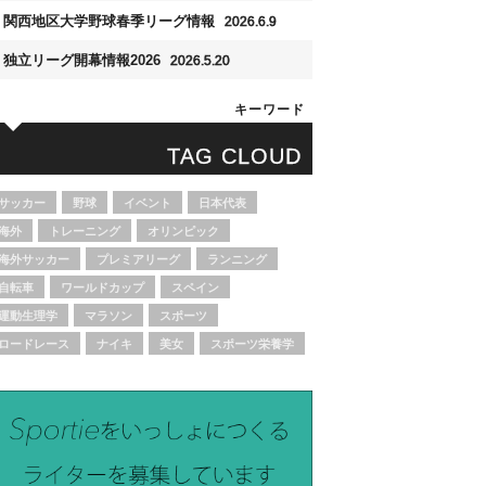
関西地区大学野球春季リーグ情報
2026.6.9
独立リーグ開幕情報2026
2026.5.20
キーワード
TAG CLOUD
サッカー
野球
イベント
日本代表
海外
トレーニング
オリンピック
海外サッカー
プレミアリーグ
ランニング
自転車
ワールドカップ
スペイン
運動生理学
マラソン
スポーツ
ロードレース
ナイキ
美女
スポーツ栄養学