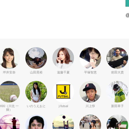
@
坪井安奈
山田晃裕
遠藤千夏
平塚智恵
前田大貴
IKKI（川北 一
いのうえおと
j-futsal
川上惇
新田草子
輝）