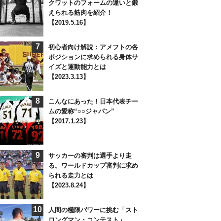
クワットのフォームの違いと鍛
えられる筋肉を紹介！
【2019.5.16】
7
初心者向け解説：アメフトの各
ポジションに求められる身体サ
イズと運動能力とは
【2023.3.13】
8
こんなにあった！日本代表チー
ムの愛称“○○ジャパン”
【2017.1.23】
9
サッカーの審判は選手より走
る。ワールドカップ審判に求め
られる走力とは
【2023.8.24】
10
人間の極限パワーに挑む「スト
ロングマン・コンテスト」