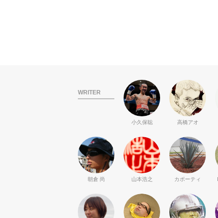
WRITER
小久保聡
高橋アオ
朝倉 尚
山本浩之
カポーティ