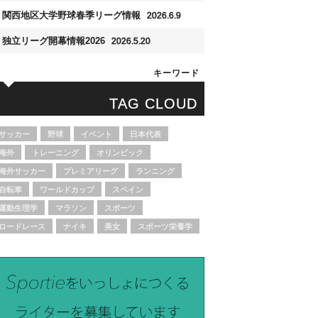
関西地区大学野球春季リーグ情報
2026.6.9
独立リーグ開幕情報2026
2026.5.20
キーワード
TAG CLOUD
サッカー
野球
イベント
日本代表
海外
トレーニング
オリンピック
海外サッカー
プレミアリーグ
ランニング
自転車
ワールドカップ
スペイン
運動生理学
マラソン
スポーツ
ロードレース
ナイキ
美女
スポーツ栄養学