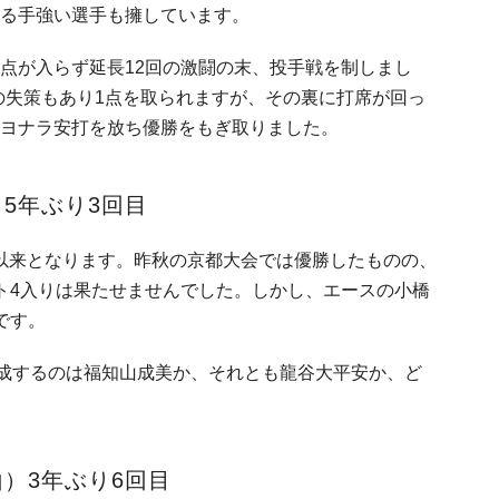
る手強い選手も擁しています。
点が入らず延長12回の激闘の末、投手戦を制しまし
)の失策もあり1点を取られますが、その裏に打席が回っ
ヨナラ安打を放ち優勝をもぎ取りました。
5年ぶり3回目
の春以来となります。昨秋の京都大会では優勝したものの、
ト4入りは果たせませんでした。しかし、エースの小橋
です。
達成するのは福知山成美か、それとも龍谷大平安か、ど
山）3年ぶり6回目