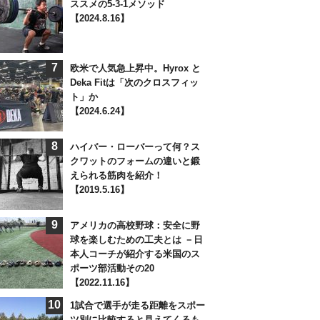
ススメの5-3-1メソッド
【2024.8.16】
7
欧米で人気急上昇中。Hyrox と
Deka Fitは「次のクロスフィッ
ト」か
【2024.6.24】
8
ハイバー・ローバーって何？ス
クワットのフォームの違いと鍛
えられる筋肉を紹介！
【2019.5.16】
9
アメリカの高校野球：安全に野
球を楽しむための工夫とは －日
本人コーチが紹介する米国のス
ポーツ部活動その20
【2022.11.16】
10
1試合で選手が走る距離をスポー
ツ別に比較すると見えてくるも