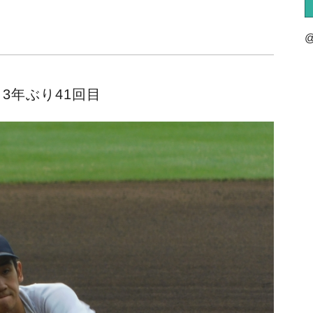
@
3年ぶり41回目