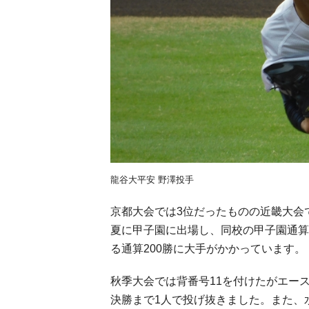
龍谷大平安 野澤投手
京都大会では3位だったものの近畿大会
夏に甲子園に出場し、同校の甲子園通算
る通算200勝に大手がかかっています。
秋季大会では背番号11を付けたがエー
決勝まで1人で投げ抜きました。また、