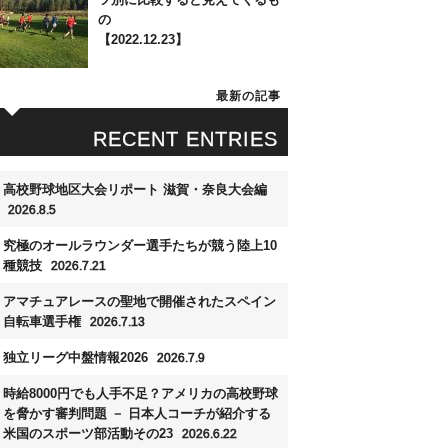
の
【2022.12.23】
最新の記事
RECENT ENTRIES
高校野球地区大会リポート 滋賀・奈良大会編
2026.8.5
究極のオールラウンダー選手たちが競う陸上10
種競技
2026.7.21
アマチュアレースの聖地で開催されたスペイン
自転車選手権
2026.7.13
独立リーグ中盤情報2026
2026.7.9
時給8000円でも人手不足？アメリカの高校野球
を脅かす審判問題 － 日本人コーチが紹介する
米国のスポーツ部活動その23
2026.6.22