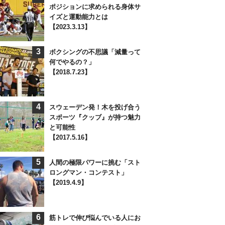
ポジションに求められる身体サ
イズと運動能力とは
【2023.3.13】
3
ボクシングの不思議「減量って
何でやるの？」
【2018.7.23】
4
スウェーデン発！木を投げ合う
スポーツ『クッブ』が持つ魅力
と可能性
【2017.5.16】
5
人間の極限パワーに挑む「スト
ロングマン・コンテスト」
【2019.4.9】
6
筋トレで伸び悩んでいる人にお