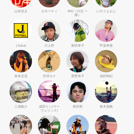
山本浩之
カポーティ
IKKI（川北 一
いのうえおと
輝）
j-futsal
川上惇
新田草子
甲斐寿憲
有本圭花
舟津カナ
星野恭子
池村和紀
三浦敬介
成田ケン(マー
県田勢
青木美帆
ヴェリック)