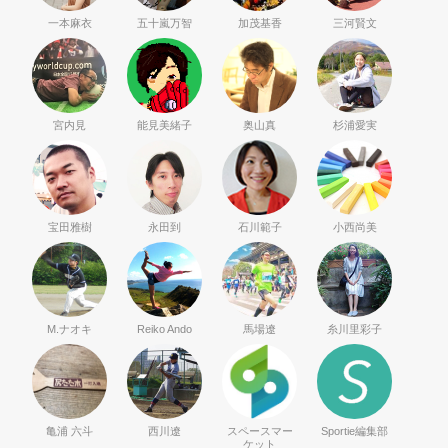
一本麻衣
五十嵐万智
加茂基香
三河賢文
宮内見
能見美緒子
奥山真
杉浦愛実
宝田雅樹
永田到
石川範子
小西尚美
M.ナオキ
Reiko Ando
馬場遼
糸川里彩子
亀浦 六斗
西川遼
スペースマー
Sportie編集部
ケット