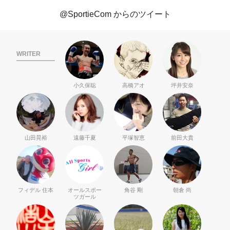
@SportieCom からのツイート
WRITER
小久保聡
高橋アオ
坪井安奈
山田晃裕
遠藤千夏
平塚智恵
前田大貴
フィデル 住本
オールスポー
角谷 剛
朝倉 尚
ツガール