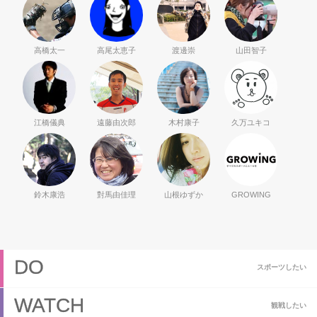
高橋太一
高尾太恵子
渡邊崇
山田智子
江橋儀典
遠藤由次郎
木村康子
久万ユキコ
鈴木康浩
對馬由佳理
山根ゆずか
GROWING
DO
スポーツしたい
WATCH
観戦したい