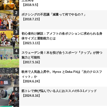
上空間を
【2018.9.5】
2
ボクシングの不思議「減量って何でやるの？」
【2018.7.23】
3
初心者向け解説：アメフトの各ポジションに求められる身
体サイズと運動能力とは
【2023.3.13】
4
スウェーデン発！木を投げ合うスポーツ『クッブ』が持つ
魅力と可能性
【2017.5.16】
5
欧米で人気急上昇中。Hyrox とDeka Fitは「次のクロスフ
ィット」か
【2024.6.24】
6
筋トレで伸び悩んでいる人におススメの5-3-1メソッド
【2024.8.16】