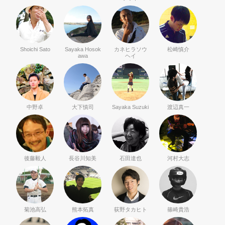
Shoichi Sato
Sayaka Hosok
カネヒラソウ
松崎慎介
awa
ヘイ
中野卓
大下慎司
Sayaka Suzuki
渡辺真一
後藤毅人
長谷川知美
石田達也
河村大志
菊池高弘
熊本拓真
荻野タカヒト
篠崎貴浩