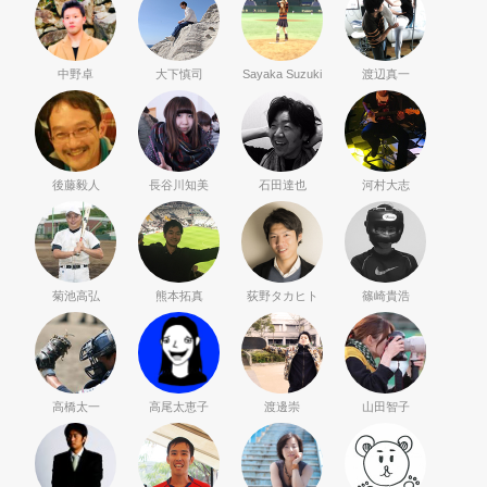
中野卓
大下慎司
Sayaka Suzuki
渡辺真一
後藤毅人
長谷川知美
石田達也
河村大志
菊池高弘
熊本拓真
荻野タカヒト
篠崎貴浩
高橋太一
高尾太恵子
渡邊崇
山田智子