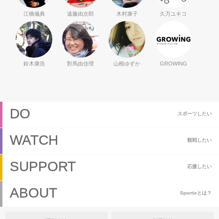
江橋儀典
遠藤由次郎
木村康子
久万ユキコ
鈴木康浩
對馬由佳理
山根ゆずか
GROWING
DO
スポーツしたい
WATCH
観戦したい
SUPPORT
応援したい
ABOUT
Sportieとは？