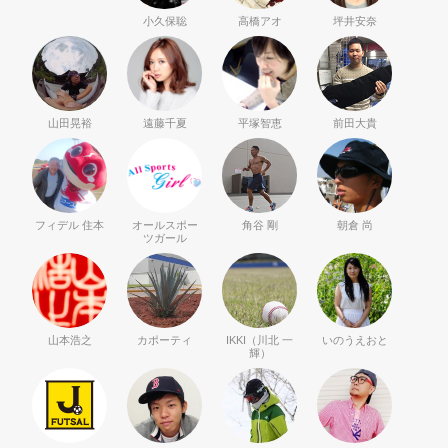
小久保聡
高橋アオ
坪井安奈
山田晃裕
遠藤千夏
平塚智恵
前田大貴
フィデル 住本
オールスポー
角谷 剛
朝倉 尚
ツガール
山本浩之
カポーティ
IKKI（川北 一
いのうえおと
輝）