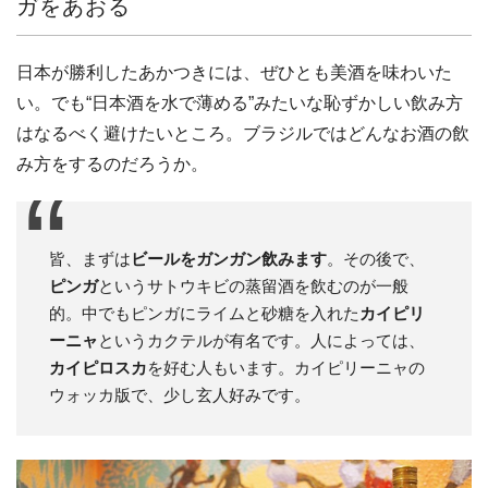
ガをあおる
日本が勝利したあかつきには、ぜひとも美酒を味わいた
い。でも“日本酒を水で薄める”みたいな恥ずかしい飲み方
はなるべく避けたいところ。ブラジルではどんなお酒の飲
み方をするのだろうか。
皆、まずは
ビールをガンガン飲みます
。その後で、
ピンガ
というサトウキビの蒸留酒を飲むのが一般
的。中でもピンガにライムと砂糖を入れた
カイピリ
ーニャ
というカクテルが有名です。人によっては、
カイピロスカ
を好む人もいます。カイピリーニャの
ウォッカ版で、少し玄人好みです。