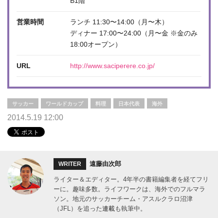
B1階
営業時間
ランチ 11:30〜14:00（月〜木）
ディナー 17:00〜24:00（月〜金 ※金のみ
18:00オープン）
URL
http://www.saciperere.co.jp/
サッカー
ワールドカップ
料理
日本代表
海外
2014.5.19 12:00
遠藤由次郎
WRITER
ライター＆エディター。4年半の書籍編集者を経てフリ
ーに。趣味多数。ライフワークは、海外でのフルマラ
ソン。地元のサッカーチーム・アスルクラロ沼津
（JFL）を追った
連載
も執筆中。