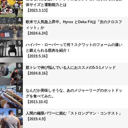
体サイズと運動能力とは
【2023.3.13】
4
欧米で人気急上昇中。Hyrox とDeka Fitは「次のクロスフ
ィット」か
【2024.6.24】
5
ハイバー・ローバーって何？スクワットのフォームの違い
と鍛えられる筋肉を紹介！
【2019.5.16】
6
筋トレで伸び悩んでいる人におススメの5-3-1メソッド
【2024.8.16】
7
なんだか美味しそうな、あのメジャーリーグのホットドッ
グを食べてみた。
【2013.10.4】
8
人間の極限パワーに挑む「ストロングマン・コンテスト」
【2019.4.9】