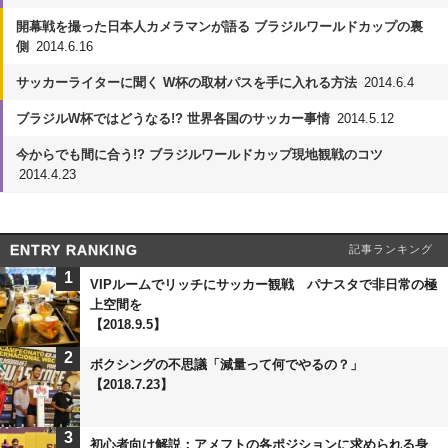
開幕戦を撮った日本人カメラマンが語る ブラジルワールドカップの裏
側
2014.6.16
サッカーライターに聞く W杯の取材パスを手に入れる方法
2014.6.4
ブラジルW杯ではどうなる!? 世界各国のサッカー事情
2014.5.12
今からでも間に合う!? ブラジルワールドカップ現地観戦のコツ
2014.4.23
ENTRY RANKING
記事ランキング
1
VIPルームでリッチにサッカー観戦 パナスタで非日常の極
上空間を
【2018.9.5】
2
ボクシングの不思議「減量って何でやるの？」
【2018.7.23】
3
初心者向け解説：アメフトの各ポジションに求められる身