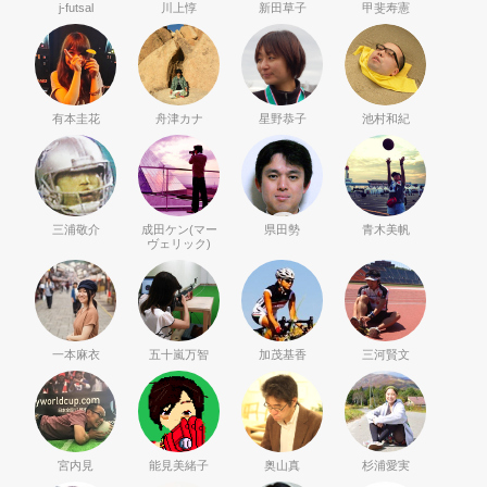
j-futsal
川上惇
新田草子
甲斐寿憲
有本圭花
舟津カナ
星野恭子
池村和紀
三浦敬介
成田ケン(マー
県田勢
青木美帆
ヴェリック)
一本麻衣
五十嵐万智
加茂基香
三河賢文
宮内見
能見美緒子
奥山真
杉浦愛実