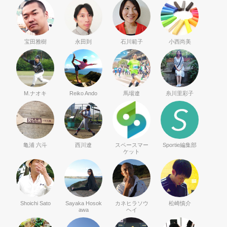
宝田雅樹
永田到
石川範子
小西尚美
M.ナオキ
Reiko Ando
馬場遼
糸川里彩子
亀浦 六斗
西川遼
スペースマー
Sportie編集部
ケット
Shoichi Sato
Sayaka Hosok
カネヒラソウ
松崎慎介
awa
ヘイ