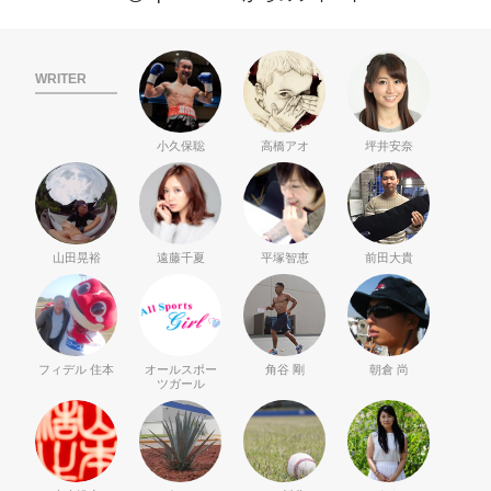
WRITER
小久保聡
高橋アオ
坪井安奈
山田晃裕
遠藤千夏
平塚智恵
前田大貴
フィデル 住本
オールスポー
角谷 剛
朝倉 尚
ツガール