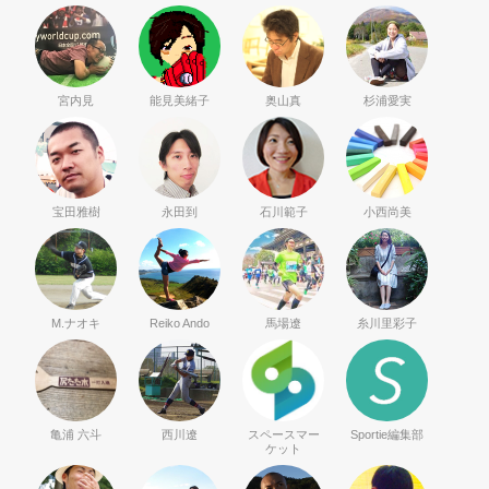
宮内見
能見美緒子
奥山真
杉浦愛実
宝田雅樹
永田到
石川範子
小西尚美
M.ナオキ
Reiko Ando
馬場遼
糸川里彩子
亀浦 六斗
西川遼
スペースマー
Sportie編集部
ケット