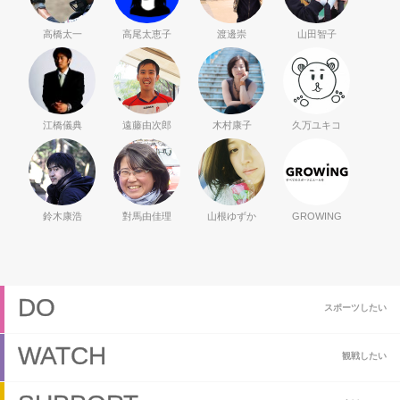
高橋太一
高尾太恵子
渡邊崇
山田智子
江橋儀典
遠藤由次郎
木村康子
久万ユキコ
鈴木康浩
對馬由佳理
山根ゆずか
GROWING
DO
スポーツしたい
WATCH
観戦したい