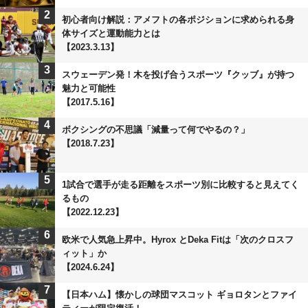
2
初心者向け解説：アメフトの各ポジションに求められる身
体サイズと運動能力とは
【2023.3.13】
3
スウェーデン発！木を投げ合うスポーツ『クッブ』が持つ
魅力と可能性
【2017.5.16】
4
ボクシングの不思議「減量って何でやるの？」
【2018.7.23】
5
1試合で選手が走る距離をスポーツ別に比較すると見えてく
るもの
【2022.12.23】
6
欧米で人気急上昇中。Hyrox とDeka Fitは「次のクロスフ
ィット」か
【2024.6.24】
7
【日本ハム】懐かしの球団マスコット ギョロタンとファイ