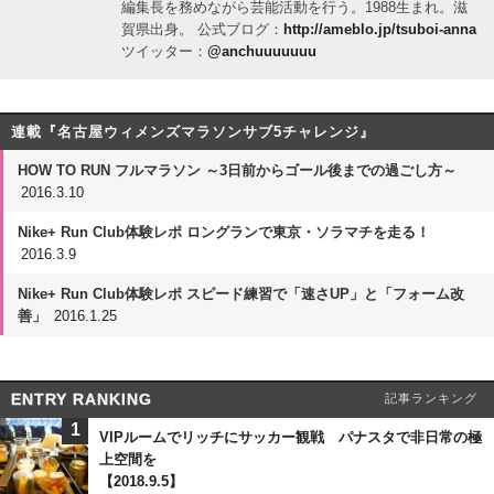
編集長を務めながら芸能活動を行う。1988生まれ。滋
賀県出身。 公式ブログ：
http://ameblo.jp/tsuboi-anna
ツイッター：
@anchuuuuuuu
連載『名古屋ウィメンズマラソンサブ5チャレンジ』
HOW TO RUN フルマラソン ～3日前からゴール後までの過ごし方～
2016.3.10
Nike+ Run Club体験レポ ロングランで東京・ソラマチを走る！
2016.3.9
Nike+ Run Club体験レポ スピード練習で「速さUP」と「フォーム改
善」
2016.1.25
ENTRY RANKING
記事ランキング
1
VIPルームでリッチにサッカー観戦 パナスタで非日常の極
上空間を
【2018.9.5】