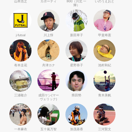
山本浩之
カポーティ
IKKI（川北 一
いのうえおと
輝）
j-futsal
川上惇
新田草子
甲斐寿憲
有本圭花
舟津カナ
星野恭子
池村和紀
三浦敬介
成田ケン(マー
県田勢
青木美帆
ヴェリック)
一本麻衣
五十嵐万智
加茂基香
三河賢文