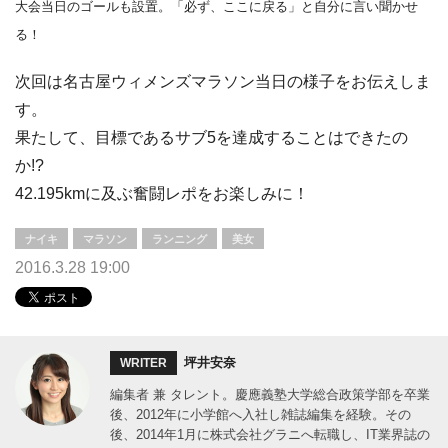
大会当日のゴールも設置。「必ず、ここに戻る」と自分に言い聞かせ
る！
次回は名古屋ウィメンズマラソン当日の様子をお伝えしま
す。
果たして、目標であるサブ5を達成することはできたの
か!?
42.195kmに及ぶ奮闘レポをお楽しみに！
ナイキ
マラソン
ランニング
美女
2016.3.28 19:00
坪井安奈
WRITER
編集者 兼 タレント。慶應義塾大学総合政策学部を卒業
後、2012年に小学館へ入社し雑誌編集を経験。その
後、2014年1月に株式会社グラニへ転職し、IT業界誌の