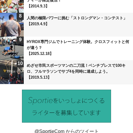
ティーが限定復活！
【2014.9.3】
8
人間の極限パワーに挑む「ストロングマン・コンテスト」
【2019.4.9】
9
HYROX専門ジムでトレーニング体験。クロスフィットと何
が違う？
【2025.12.18】
10
めざせ市民スポーツマンの二刀流！ベンチプレスで100キ
ロ、フルマラソンでサブ4を同時に達成しよう。
【2019.5.13】
@SportieCom からのツイート