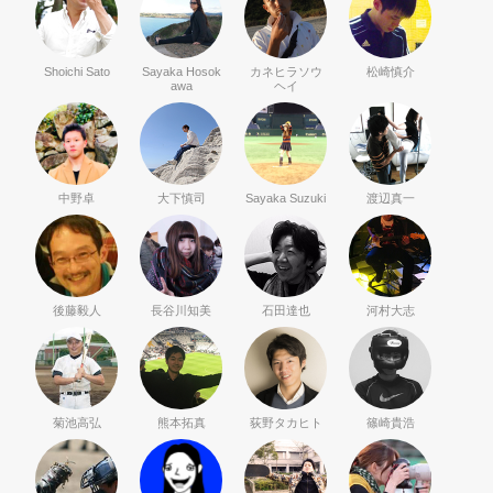
Shoichi Sato
Sayaka Hosok
カネヒラソウ
松崎慎介
awa
ヘイ
中野卓
大下慎司
Sayaka Suzuki
渡辺真一
後藤毅人
長谷川知美
石田達也
河村大志
菊池高弘
熊本拓真
荻野タカヒト
篠崎貴浩