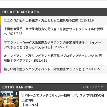
RELATED ARTICLES
ユニクロが石川出身親方・力士とともに被災地を訪問
2025.12.9
上田瑠偉選手、富士登山競走で男泣き！今後はウルトラトレイルに挑戦
へ
2025.7.25
ママランナー“nori”大阪国際女子マラソンの参加資格獲得！ 【イメー
ジできることはきっと叶えられる】
2025.7.11
オリンピアン・パラリンピアンと石垣島でプロギングチャレンジ in ⽯
垣島トライアスロン
2025.4.15
新しい都市型ランニングイベント：階段垂直マラソンとは
2023.4.25
ENTRY RANKING
記事ランキング
1
VIPルームでリッチにサッカー観戦 パナスタで非日常の極
上空間を
【2018.9.5】