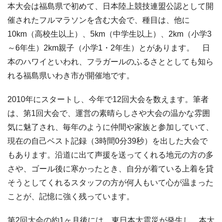
本大会は福島県で初めて、日本陸上競技連盟公認として開
催されたフルマラソンを含む大会で、種目は、他に
10km（高校生以上）、5km（中学生以上）、2km（小学3
～6年生）2km親子（小学1・2年生）とがあります。 日
本のハワイといわれ、フラガールのふるさととしても知ら
れる福島県いわき市が開催地です。
2010年にスタートし、今年で12回大会を数えます。筆者
は、第1回大会で、運営の素晴らしさや大会の温かな雰囲
気に魅了され、毎年のように仲間や家族と参加していて、
現在の自己ベスト記録（3時間0分39秒）を出した大会で
もあります。沿道に出て声援を送ってくれる地元の方の多
さや、ゴール後に寒かったとき、自分が着ている上着を貸
そうとしてくれるスタッフの方が何人もいて心が温まった
ことが、記憶に強く残っています。
第2回大会の約1ヶ月後には、東日本大震災が発生し、本大