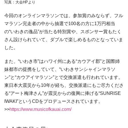
写真：大会HPより
今回のオンラインマラソンでは、参加賞のみならず、フル
マラソン完走者の中から抽選で100名の方に1万円相当
の“いわきの逸品”が当たる特別賞や、スポンサー賞もたく
さん設けられていて、ダブルで楽しめるものとなっていま
した。
また、“いわき市”はハワイ州にある“カウアイ郡”と国際姉
妹都市の提携をしていて、“いわきサンシャインマラソ
ン”と“カウアイマラソン”とで交換派遣も行われています。
東日本大震災から10年が経ち、交換派遣にもご尽力くださ
る“アート梅津さん”が震災からの復興に捧げる“SUNRISE
IWAKI”というCDをプロデュースされています。
>>
https://www.musicofkauai.com/