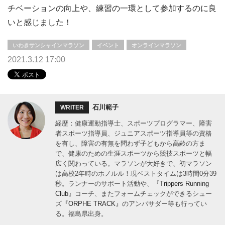
チベーションの向上や、練習の一環として参加するのに良
いと感じました！
いわきサンシャインマラソン
イベント
オンラインマラソン
2021.3.12 17:00
石川範子
WRITER
経歴：健康運動指導士、スポーツプログラマー、障害
者スポーツ指導員、ジュニアスポーツ指導員等の資格
を有し、障害の有無を問わず子どもから高齢の方ま
で、健康のための生涯スポーツから競技スポーツと幅
広く関わっている。マラソンが大好きで、初マラソン
は高校2年時のホノルル！現ベストタイムは3時間0分39
秒。ランナーのサポート活動や、
『Trippers Running
Club』
コーチ、またフォームチェックができるシュー
ズ
『ORPHE TRACK』
のアンバサダー等も行ってい
る。福島県出身。