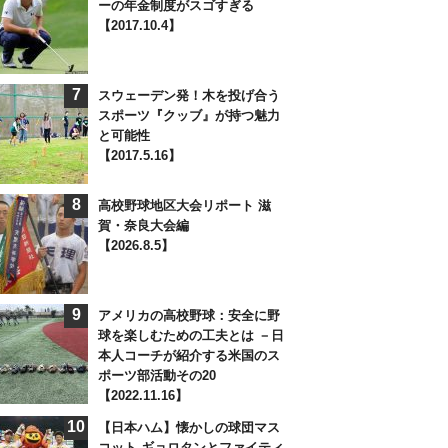
ーの年金制度がスゴすぎる
【2017.10.4】
7
スウェーデン発！木を投げ合う
スポーツ『クッブ』が持つ魅力
と可能性
【2017.5.16】
8
高校野球地区大会リポート 滋
賀・奈良大会編
【2026.8.5】
9
アメリカの高校野球：安全に野
球を楽しむための工夫とは －日
本人コーチが紹介する米国のス
ポーツ部活動その20
【2022.11.16】
10
【日本ハム】懐かしの球団マス
コット ギョロタンとファイティ