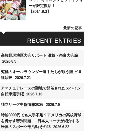
ーが限定復活！
【2014.9.3】
最新の記事
RECENT ENTRIES
高校野球地区大会リポート 滋賀・奈良大会編
2026.8.5
究極のオールラウンダー選手たちが競う陸上10
種競技
2026.7.21
アマチュアレースの聖地で開催されたスペイン
自転車選手権
2026.7.13
独立リーグ中盤情報2026
2026.7.9
時給8000円でも人手不足？アメリカの高校野球
を脅かす審判問題 － 日本人コーチが紹介する
米国のスポーツ部活動その23
2026.6.22