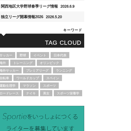
関西地区大学野球春季リーグ情報
2026.6.9
独立リーグ開幕情報2026
2026.5.20
キーワード
TAG CLOUD
サッカー
野球
イベント
日本代表
海外
トレーニング
オリンピック
海外サッカー
プレミアリーグ
ランニング
自転車
ワールドカップ
スペイン
運動生理学
マラソン
スポーツ
ロードレース
ナイキ
美女
スポーツ栄養学