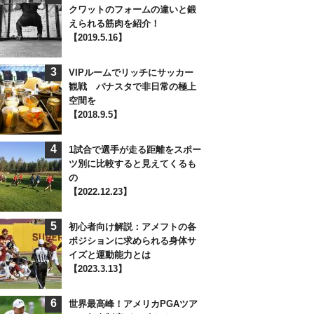
クワットのフォームの違いと鍛
えられる筋肉を紹介！
【2019.5.16】
3
VIPルームでリッチにサッカー
観戦 パナスタで非日常の極上
空間を
【2018.9.5】
4
1試合で選手が走る距離をスポー
ツ別に比較すると見えてくるも
の
【2022.12.23】
5
初心者向け解説：アメフトの各
ポジションに求められる身体サ
イズと運動能力とは
【2023.3.13】
6
世界最高峰！アメリカPGAツア