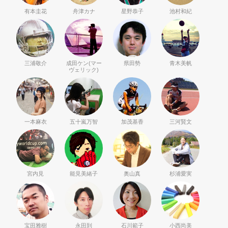
有本圭花
舟津カナ
星野恭子
池村和紀
三浦敬介
成田ケン(マー
県田勢
青木美帆
ヴェリック)
一本麻衣
五十嵐万智
加茂基香
三河賢文
宮内見
能見美緒子
奥山真
杉浦愛実
宝田雅樹
永田到
石川範子
小西尚美