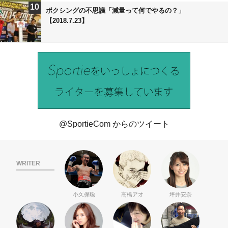
10
ボクシングの不思議「減量って何でやるの？」
【2018.7.23】
@SportieCom からのツイート
WRITER
小久保聡
高橋アオ
坪井安奈