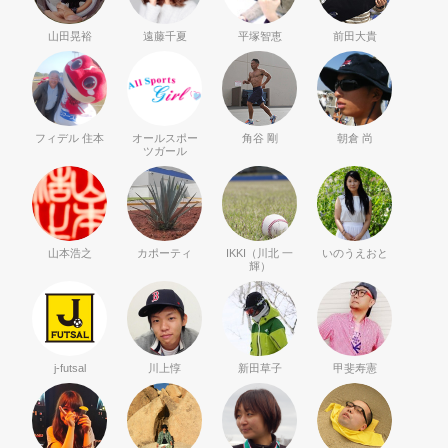
山田晃裕
遠藤千夏
平塚智恵
前田大貴
フィデル 住本
オールスポー
角谷 剛
朝倉 尚
ツガール
山本浩之
カポーティ
IKKI（川北 一
いのうえおと
輝）
j-futsal
川上惇
新田草子
甲斐寿憲