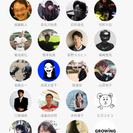
後藤毅人
長谷川知美
石田達也
河村大志
菊池高弘
熊本拓真
荻野タカヒト
篠崎貴浩
高橋太一
高尾太恵子
渡邊崇
山田智子
江橋儀典
遠藤由次郎
木村康子
久万ユキコ