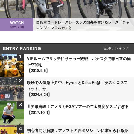
自転車ロードレースシーズンの開幕を告げるレース「チャ
WATCH
2023.2.16
レンジ・マヨルカ」と
ENTRY RANKING
記事ランキング
1
VIPルームでリッチにサッカー観戦 パナスタで非日常の極
上空間を
【2018.9.5】
2
欧米で人気急上昇中。Hyrox とDeka Fitは「次のクロスフ
ィット」か
【2024.6.24】
3
世界最高峰！アメリカPGAツアーの年金制度がスゴすぎる
【2017.10.4】
4
初心者向け解説：アメフトの各ポジションに求められる身