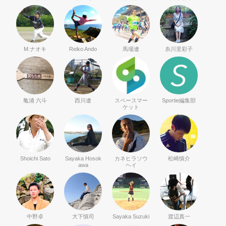
M.ナオキ
Reiko Ando
馬場遼
糸川里彩子
亀浦 六斗
西川遼
スペースマー
Sportie編集部
ケット
Shoichi Sato
Sayaka Hosok
カネヒラソウ
松崎慎介
awa
ヘイ
中野卓
大下慎司
Sayaka Suzuki
渡辺真一