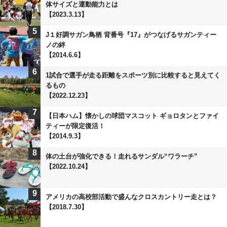
体サイズと運動能力とは
【2023.3.13】
5
J１好調サガン鳥栖 背番号『17』がつなげるサガンティー
ノの絆
【2014.6.6】
6
1試合で選手が走る距離をスポーツ別に比較すると見えてく
るもの
【2022.12.23】
7
【日本ハム】懐かしの球団マスコット ギョロタンとファイ
ティーが限定復活！
【2014.9.3】
8
体の土台が強化できる！走れるサンダル“ワラーチ”
【2022.10.24】
9
アメリカの高校部活動で盛んなクロスカントリー走とは？
【2018.7.30】