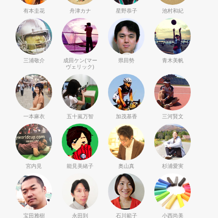
有本圭花
舟津カナ
星野恭子
池村和紀
三浦敬介
成田ケン(マー
県田勢
青木美帆
ヴェリック)
一本麻衣
五十嵐万智
加茂基香
三河賢文
宮内見
能見美緒子
奥山真
杉浦愛実
宝田雅樹
永田到
石川範子
小西尚美