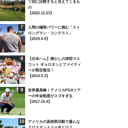
ツ別に比較すると見えてくるも
の
【2022.12.23】
7
人間の極限パワーに挑む「スト
ロングマン・コンテスト」
【2019.4.9】
8
【日本ハム】懐かしの球団マス
コット ギョロタンとファイティ
ーが限定復活！
【2014.9.3】
9
世界最高峰！アメリカPGAツア
ーの年金制度がスゴすぎる
【2017.10.4】
10
アメリカの高校部活動で盛んな
クロスカントリー走とは？