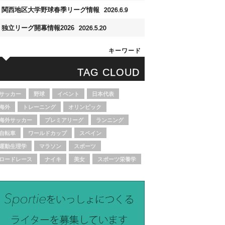
関西地区大学野球春季リーグ情報
2026.6.9
独立リーグ開幕情報2026
2026.5.20
キーワード
TAG CLOUD
サッカー
野球
イベント
日本代表
海外
トレーニング
オリンピック
海外サッカー
プレミアリーグ
ランニング
自転車
ワールドカップ
スペイン
運動生理学
マラソン
スポーツ
ロードレース
ナイキ
美女
スポーツ栄養学