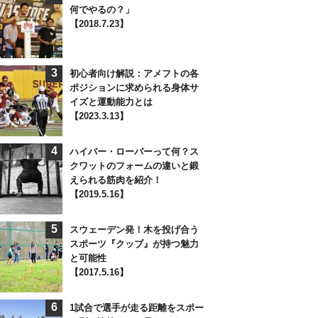
何でやるの？」
【2018.7.23】
3
初心者向け解説：アメフトの各
ポジションに求められる身体サ
イズと運動能力とは
【2023.3.13】
4
ハイバー・ローバーって何？ス
クワットのフォームの違いと鍛
えられる筋肉を紹介！
【2019.5.16】
5
スウェーデン発！木を投げ合う
スポーツ『クッブ』が持つ魅力
と可能性
【2017.5.16】
6
1試合で選手が走る距離をスポー