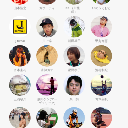
山本浩之
カポーティ
IKKI（川北 一
いのうえおと
輝）
j-futsal
川上惇
新田草子
甲斐寿憲
有本圭花
舟津カナ
星野恭子
池村和紀
三浦敬介
成田ケン(マー
県田勢
青木美帆
ヴェリック)