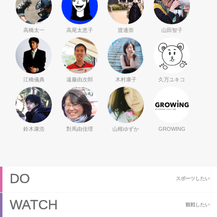
高橋太一
高尾太恵子
渡邊崇
山田智子
江橋儀典
遠藤由次郎
木村康子
久万ユキコ
鈴木康浩
對馬由佳理
山根ゆずか
GROWING
DO
スポーツしたい
WATCH
観戦したい