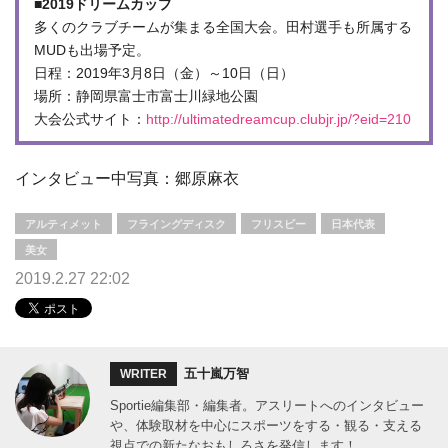
■2019ドリームカップ
多くのクラブチームが集まる全国大会。田村選手も所属する
MUDも出場予定。
日程：2019年3月8日（金）～10日（日）
場所：静岡県富士市富士川緑地公園
大会公式サイト：
http://ultimatedreamcup.clubjr.jp/?eid=210
インタビュー中写真：郷原麻衣
アルティメット
フライングディスク
フリスビー
日本代表
美女
2019.2.27 22:02
五十嵐万智
WRITER
Sportie編集部・編集者。アスリートへのインタビュー
や、体験取材を中心にスポーツをする・観る・支える
視点での新たなおもしろさを発信します！