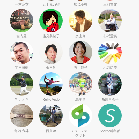
一本麻衣
五十嵐万智
加茂基香
三河賢文
宮内見
能見美緒子
奥山真
杉浦愛実
宝田雅樹
永田到
石川範子
小西尚美
M.ナオキ
Reiko Ando
馬場遼
糸川里彩子
亀浦 六斗
西川遼
スペースマー
Sportie編集部
ケット