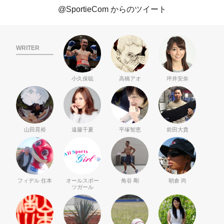
@SportieCom からのツイート
WRITER
小久保聡
高橋アオ
坪井安奈
山田晃裕
遠藤千夏
平塚智恵
前田大貴
フィデル 住本
オールスポー
角谷 剛
朝倉 尚
ツガール