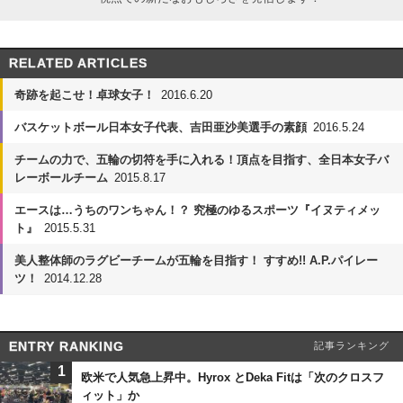
RELATED ARTICLES
奇跡を起こせ！卓球女子！
2016.6.20
バスケットボール日本女子代表、吉田亜沙美選手の素顔
2016.5.24
チームの力で、五輪の切符を手に入れる！頂点を目指す、全日本女子バ
レーボールチーム
2015.8.17
エースは…うちのワンちゃん！？ 究極のゆるスポーツ『イヌティメッ
ト』
2015.5.31
美人整体師のラグビーチームが五輪を目指す！ すすめ!! A.P.パイレー
ツ！
2014.12.28
ENTRY RANKING
記事ランキング
1
欧米で人気急上昇中。Hyrox とDeka Fitは「次のクロスフ
ィット」か