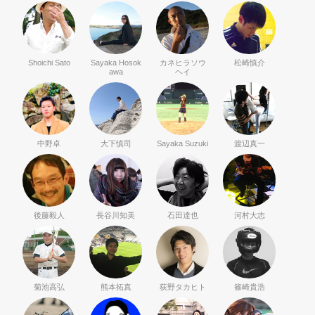
Shoichi Sato
Sayaka Hosok
カネヒラソウ
松崎慎介
awa
ヘイ
中野卓
大下慎司
Sayaka Suzuki
渡辺真一
後藤毅人
長谷川知美
石田達也
河村大志
菊池高弘
熊本拓真
荻野タカヒト
篠崎貴浩