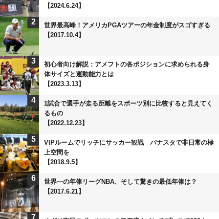
【2024.6.24】
2
世界最高峰！アメリカPGAツアーの年金制度がスゴすぎる
【2017.10.4】
3
初心者向け解説：アメフトの各ポジションに求められる身
体サイズと運動能力とは
【2023.3.13】
4
1試合で選手が走る距離をスポーツ別に比較すると見えてく
るもの
【2022.12.23】
5
VIPルームでリッチにサッカー観戦 パナスタで非日常の極
上空間を
【2018.9.5】
6
世界一の年俸リーグNBA、そして驚きの最低年俸は？
【2017.6.21】
7