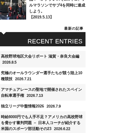
ルマラソンでサブ4を同時に達成
しよう。
【2019.5.13】
最新の記事
RECENT ENTRIES
高校野球地区大会リポート 滋賀・奈良大会編
2026.8.5
究極のオールラウンダー選手たちが競う陸上10
種競技
2026.7.21
アマチュアレースの聖地で開催されたスペイン
自転車選手権
2026.7.13
独立リーグ中盤情報2026
2026.7.9
時給8000円でも人手不足？アメリカの高校野球
を脅かす審判問題 － 日本人コーチが紹介する
米国のスポーツ部活動その23
2026.6.22