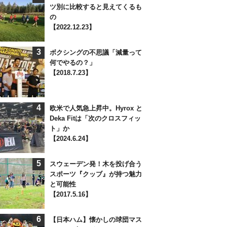
ツ別に比較すると見えてくるも
の
【2022.12.23】
3
ボクシングの不思議「減量って
何でやるの？」
【2018.7.23】
4
欧米で人気急上昇中。Hyrox と
Deka Fitは「次のクロスフィッ
ト」か
【2024.6.24】
5
スウェーデン発！木を投げ合う
スポーツ『クッブ』が持つ魅力
と可能性
【2017.5.16】
6
【日本ハム】懐かしの球団マス