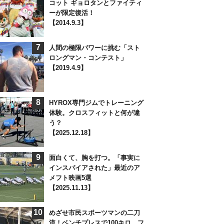
コット ギョロタンとファイティ
ーが限定復活！
【2014.9.3】
7
人間の極限パワーに挑む「スト
ロングマン・コンテスト」
【2019.4.9】
8
HYROX専門ジムでトレーニング
体験。クロスフィットと何が違
う？
【2025.12.18】
9
面白くて、胸を打つ。「事実に
インスパイアされた」最近のア
メフト映画5選
【2025.11.13】
10
めざせ市民スポーツマンの二刀
流！ベンチプレスで100キロ、フ