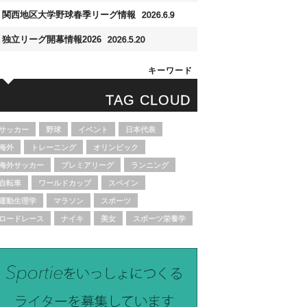
関西地区大学野球春季リーグ情報
2026.6.9
独立リーグ開幕情報2026
2026.5.20
キーワード
TAG CLOUD
サッカー
野球
イベント
日本代表
海外
トレーニング
オリンピック
海外サッカー
プレミアリーグ
ランニング
自転車
ワールドカップ
スペイン
運動生理学
マラソン
スポーツ
ロードレース
ナイキ
美女
スポーツ栄養学