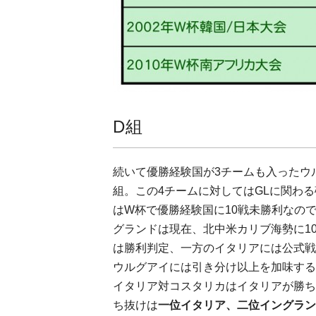
D組
続いて優勝経験国が3チームも入ったウ
組。この4チームに対してはGLに関わ
はW杯で優勝経験国に10戦未勝利なの
グランドは現在、北中米カリブ海勢に1
は勝利判定、一方のイタリアには公式戦
ウルグアイには引き分け以上を加味する
イタリア対コスタリカはイタリアが勝ち
ち抜けは
一位イタリア、二位イングラン