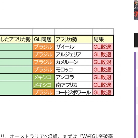
リ、オーストラリアのB組。まずは『W杯GL突破率