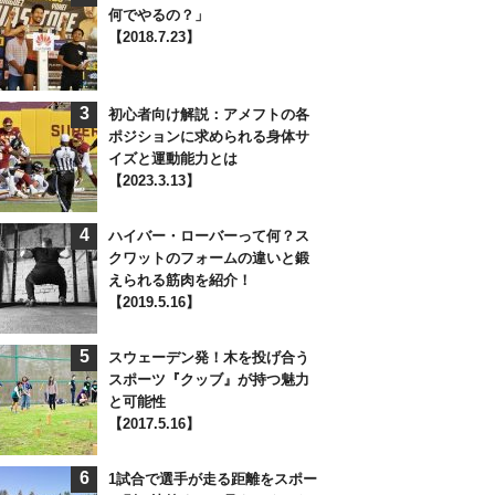
何でやるの？」
【2018.7.23】
3
初心者向け解説：アメフトの各
ポジションに求められる身体サ
イズと運動能力とは
【2023.3.13】
4
ハイバー・ローバーって何？ス
クワットのフォームの違いと鍛
えられる筋肉を紹介！
【2019.5.16】
5
スウェーデン発！木を投げ合う
スポーツ『クッブ』が持つ魅力
と可能性
【2017.5.16】
6
1試合で選手が走る距離をスポー