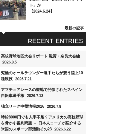
ト」か
【2024.6.24】
最新の記事
RECENT ENTRIES
高校野球地区大会リポート 滋賀・奈良大会編
2026.8.5
究極のオールラウンダー選手たちが競う陸上10
種競技
2026.7.21
アマチュアレースの聖地で開催されたスペイン
自転車選手権
2026.7.13
独立リーグ中盤情報2026
2026.7.9
時給8000円でも人手不足？アメリカの高校野球
を脅かす審判問題 － 日本人コーチが紹介する
米国のスポーツ部活動その23
2026.6.22