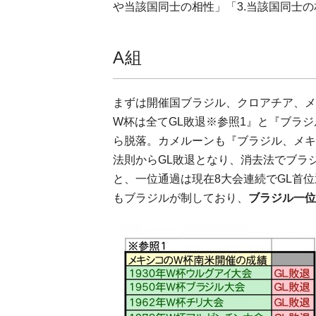
や当該国同士の相性」「3.当該国同士
A組
まずは開催国ブラジル、クロアチア、メ
W杯は全てGL敗退※参照1』と『ブラ
ら脱落。カメルーンも『ブラジル、メキ
法則からGL敗退となり、消去法でブラ
と、一位通過は現在8大会連続でGL首
もブラジルが制しており、
ブラジル一位