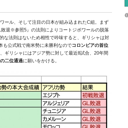
@
ワール、そして注目の日本が組み込まれたC組。まず
L敗退※参照5』の法則によりコートジボワールの脱落
定的な法則はないため相性で吟味すると、ギリシャは対
日本も公式戦で南米勢に未勝利なので
コロンビアの首位
、ギリシャにはアジア勢に対して最近8試合、20年間
の二位通過
に願いをかける。