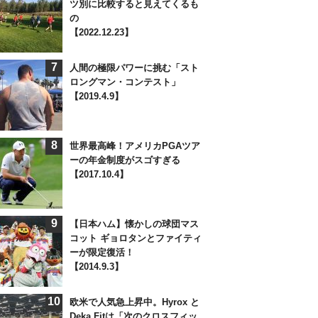
ツ別に比較すると見えてくるも
の
【2022.12.23】
7
人間の極限パワーに挑む「スト
ロングマン・コンテスト」
【2019.4.9】
8
世界最高峰！アメリカPGAツア
ーの年金制度がスゴすぎる
【2017.10.4】
9
【日本ハム】懐かしの球団マス
コット ギョロタンとファイティ
ーが限定復活！
【2014.9.3】
10
欧米で人気急上昇中。Hyrox と
Deka Fitは「次のクロスフィッ