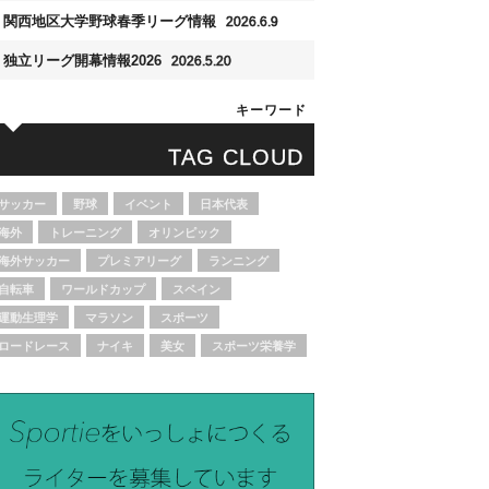
関西地区大学野球春季リーグ情報
2026.6.9
独立リーグ開幕情報2026
2026.5.20
キーワード
TAG CLOUD
サッカー
野球
イベント
日本代表
海外
トレーニング
オリンピック
海外サッカー
プレミアリーグ
ランニング
自転車
ワールドカップ
スペイン
運動生理学
マラソン
スポーツ
ロードレース
ナイキ
美女
スポーツ栄養学