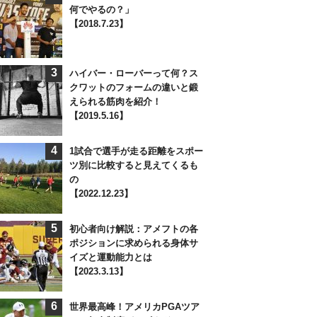
何でやるの？」
【2018.7.23】
3
ハイバー・ローバーって何？ス
クワットのフォームの違いと鍛
えられる筋肉を紹介！
【2019.5.16】
4
1試合で選手が走る距離をスポー
ツ別に比較すると見えてくるも
の
【2022.12.23】
5
初心者向け解説：アメフトの各
ポジションに求められる身体サ
イズと運動能力とは
【2023.3.13】
6
世界最高峰！アメリカPGAツア