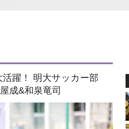
大活躍！ 明大サッカー部
室屋成&和泉竜司