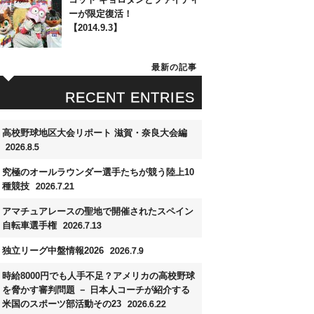
ーが限定復活！
【2014.9.3】
最新の記事
RECENT ENTRIES
高校野球地区大会リポート 滋賀・奈良大会編
2026.8.5
究極のオールラウンダー選手たちが競う陸上10
種競技
2026.7.21
アマチュアレースの聖地で開催されたスペイン
自転車選手権
2026.7.13
独立リーグ中盤情報2026
2026.7.9
時給8000円でも人手不足？アメリカの高校野球
を脅かす審判問題 － 日本人コーチが紹介する
米国のスポーツ部活動その23
2026.6.22