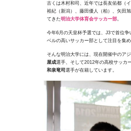
古くは木村和司、近年では長友佑都（イ
裕紀（新潟）、藤田優人（柏）、矢田旭
てきた
明治大学体育会サッカー部
。
今年6月の天皇杯予選では、J3で首位
ベルの高いサッカー部として注目を集め
そんな明治大学には、現在開催中のアジ
屋成
選手、そして2012年の高校サッ
和泉竜司
選手が在籍しています。