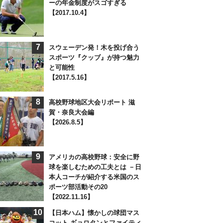
ーの年金制度がスゴすぎる
【2017.10.4】
7
スウェーデン発！木を投げ合う
スポーツ『クッブ』が持つ魅力
と可能性
【2017.5.16】
8
高校野球地区大会リポート 滋
賀・奈良大会編
【2026.8.5】
9
アメリカの高校野球：安全に野
球を楽しむための工夫とは －日
本人コーチが紹介する米国のス
ポーツ部活動その20
【2022.11.16】
10
【日本ハム】懐かしの球団マス
コット ギョロタンとファイティ