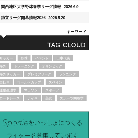
関西地区大学野球春季リーグ情報
2026.6.9
独立リーグ開幕情報2026
2026.5.20
キーワード
TAG CLOUD
サッカー
野球
イベント
日本代表
海外
トレーニング
オリンピック
海外サッカー
プレミアリーグ
ランニング
自転車
ワールドカップ
スペイン
運動生理学
マラソン
スポーツ
ロードレース
ナイキ
美女
スポーツ栄養学