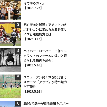
何でやるの？」
【2018.7.23】
3
初心者向け解説：アメフトの各
ポジションに求められる身体サ
イズと運動能力とは
【2023.3.13】
4
ハイバー・ローバーって何？ス
クワットのフォームの違いと鍛
えられる筋肉を紹介！
【2019.5.16】
5
スウェーデン発！木を投げ合う
スポーツ『クッブ』が持つ魅力
と可能性
【2017.5.16】
6
1試合で選手が走る距離をスポー