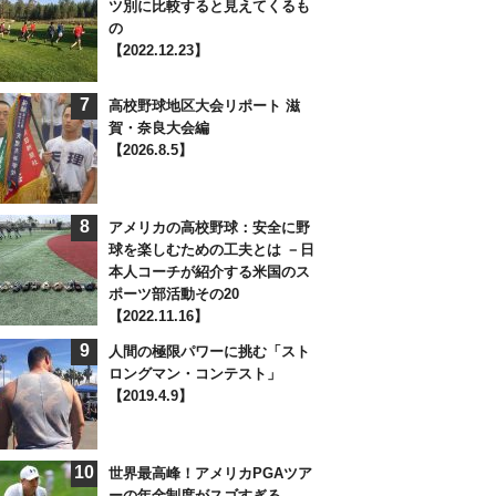
ツ別に比較すると見えてくるも
の
【2022.12.23】
7
高校野球地区大会リポート 滋
賀・奈良大会編
【2026.8.5】
8
アメリカの高校野球：安全に野
球を楽しむための工夫とは －日
本人コーチが紹介する米国のス
ポーツ部活動その20
【2022.11.16】
9
人間の極限パワーに挑む「スト
ロングマン・コンテスト」
【2019.4.9】
10
世界最高峰！アメリカPGAツア
ーの年金制度がスゴすぎる