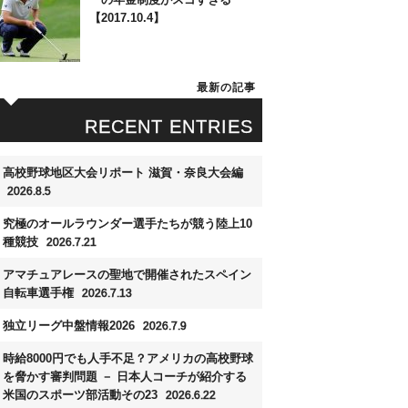
【2017.10.4】
最新の記事
RECENT ENTRIES
高校野球地区大会リポート 滋賀・奈良大会編
2026.8.5
究極のオールラウンダー選手たちが競う陸上10
種競技
2026.7.21
アマチュアレースの聖地で開催されたスペイン
自転車選手権
2026.7.13
独立リーグ中盤情報2026
2026.7.9
時給8000円でも人手不足？アメリカの高校野球
を脅かす審判問題 － 日本人コーチが紹介する
米国のスポーツ部活動その23
2026.6.22