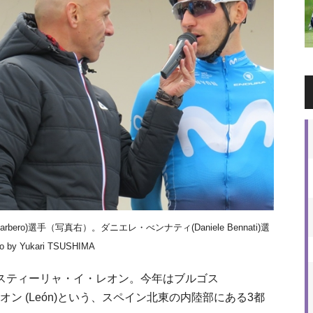
bero)選手（写真右）。ダニエレ・べンナティ(Daniele Bennati)選
Yukari TSUSHIMA
スティーリャ・イ・レオン。今年はブルゴス
a)・レオン (León)という、スペイン北東の内陸部にある3都