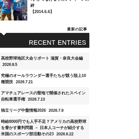
絆
【2014.6.6】
最新の記事
RECENT ENTRIES
高校野球地区大会リポート 滋賀・奈良大会編
2026.8.5
究極のオールラウンダー選手たちが競う陸上10
種競技
2026.7.21
アマチュアレースの聖地で開催されたスペイン
自転車選手権
2026.7.13
独立リーグ中盤情報2026
2026.7.9
時給8000円でも人手不足？アメリカの高校野球
を脅かす審判問題 － 日本人コーチが紹介する
米国のスポーツ部活動その23
2026.6.22