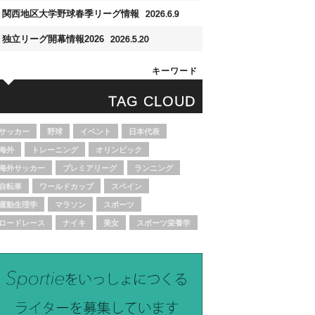
関西地区大学野球春季リーグ情報
2026.6.9
独立リーグ開幕情報2026
2026.5.20
キーワード
TAG CLOUD
サッカー
野球
イベント
日本代表
海外
トレーニング
オリンピック
海外サッカー
プレミアリーグ
ランニング
自転車
ワールドカップ
スペイン
運動生理学
マラソン
スポーツ
ロードレース
ナイキ
美女
スポーツ栄養学