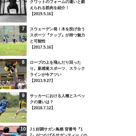
クワットのフォームの違いと鍛
えられる筋肉を紹介！
【2019.5.16】
7
スウェーデン発！木を投げ合う
スポーツ『クッブ』が持つ魅力
と可能性
【2017.5.16】
8
ロープの上を飛んだり回った
り。新感覚スポーツ、スラック
ラインが今アツい
【2013.9.27】
9
サッカーにおける人種とスペッ
クの違いは？
【2018.7.12】
10
J１好調サガン鳥栖 背番号『1
7』がつなげるサガンティーノの