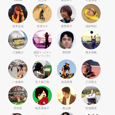
j-futsal
川上惇
新田草子
甲斐寿憲
有本圭花
舟津カナ
星野恭子
池村和紀
三浦敬介
成田ケン(マー
県田勢
青木美帆
ヴェリック)
一本麻衣
五十嵐万智
加茂基香
三河賢文
宮内見
能見美緒子
奥山真
杉浦愛実