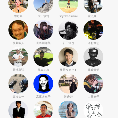
中野卓
大下慎司
Sayaka Suzuki
渡辺真一
後藤毅人
長谷川知美
石田達也
河村大志
菊池高弘
熊本拓真
荻野タカヒト
篠崎貴浩
高橋太一
高尾太恵子
渡邊崇
山田智子