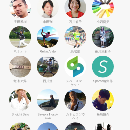
宝田雅樹
永田到
石川範子
小西尚美
M.ナオキ
Reiko Ando
馬場遼
糸川里彩子
亀浦 六斗
西川遼
スペースマー
Sportie編集部
ケット
Shoichi Sato
Sayaka Hosok
カネヒラソウ
松崎慎介
awa
ヘイ