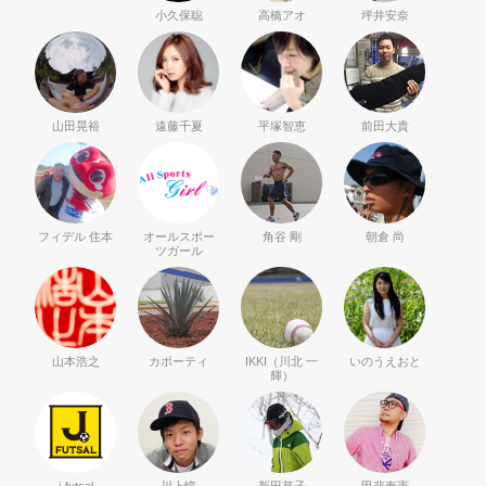
小久保聡
高橋アオ
坪井安奈
山田晃裕
遠藤千夏
平塚智恵
前田大貴
フィデル 住本
オールスポー
角谷 剛
朝倉 尚
ツガール
山本浩之
カポーティ
IKKI（川北 一
いのうえおと
輝）