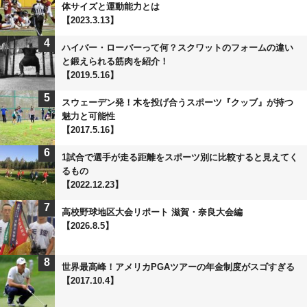
体サイズと運動能力とは
【2023.3.13】
4
ハイバー・ローバーって何？スクワットのフォームの違い
と鍛えられる筋肉を紹介！
【2019.5.16】
5
スウェーデン発！木を投げ合うスポーツ『クッブ』が持つ
魅力と可能性
【2017.5.16】
6
1試合で選手が走る距離をスポーツ別に比較すると見えてく
るもの
【2022.12.23】
7
高校野球地区大会リポート 滋賀・奈良大会編
【2026.8.5】
8
世界最高峰！アメリカPGAツアーの年金制度がスゴすぎる
【2017.10.4】