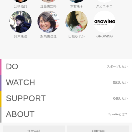
江橋儀典
遠藤由次郎
木村康子
久万ユキコ
鈴木康浩
對馬由佳理
山根ゆずか
GROWING
DO
スポーツしたい
WATCH
観戦したい
SUPPORT
応援したい
ABOUT
Sportieとは？
運営会社
利用規約