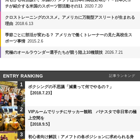
チが紹介する米国のスポーツ部活動その11
2020.7.20
クロストレーニングのススメ。アメリカに万能型アスリートが生まれる
理由
2018.6.13
季節ごとに部活が変わる？ アメリカで働くトレーナーの見た高校生ス
ポーツ事情
2015.2.6
究極のオールラウンダー選手たちが競う陸上10種競技
2026.7.21
ENTRY RANKING
記事ランキング
1
ボクシングの不思議「減量って何でやるの？」
【2018.7.23】
2
VIPルームでリッチにサッカー観戦 パナスタで非日常の極
上空間を
【2018.9.5】
3
初心者向け解説：アメフトの各ポジションに求められる身