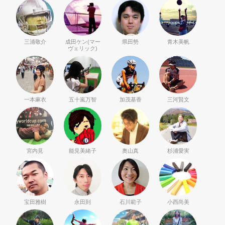
三浦敬介
成田ケン(マー
県田勢
青木美帆
ヴェリック)
一本麻衣
五十嵐万智
加茂基香
三河賢文
宮内見
能見美緒子
奥山真
杉浦愛実
宝田雅樹
永田到
石川範子
小西尚美