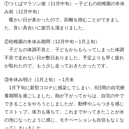
①つくばマラソン後（11月中旬）～子どもの幼稚園の冬休
み前（12月中旬）
暖かい日が多かったので、距離を踏むことができまし
た。良い具合いに疲労も溜まりました。
②幼稚園の冬休み期間（12月中旬～1月上旬）
子どもの体調不良と、子どもからもらってしまった体調
不良で走れない日が数日ありました。予定よりも早く疲れ
が取れたので、もう少し走っておきたかったです。
③冬休み明け（1月上旬）～1月末
1月下旬に新型コロナに感染してしまい、8日間の自宅療
養期間を過ごしました。熱が下がってからは、自宅の中で
できることをやろうとしましたが、動悸やふらつきを感じ
てストップ。体力も落ちて、これまでやってきたことが水
の泡になったように感じ、モチベーションも自信もなくな
ってしまいました。