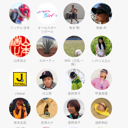
フィデル 住本
オールスポー
角谷 剛
朝倉 尚
ツガール
山本浩之
カポーティ
IKKI（川北 一
いのうえおと
輝）
j-futsal
川上惇
新田草子
甲斐寿憲
有本圭花
舟津カナ
星野恭子
池村和紀