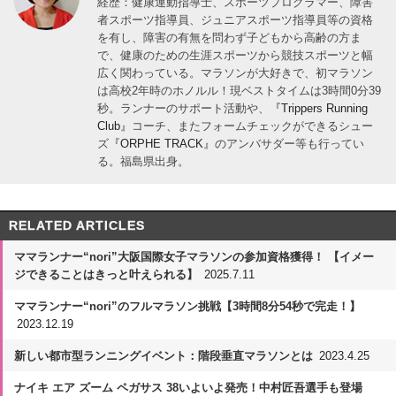
経歴：健康運動指導士、スポーツプログラマー、障害
者スポーツ指導員、ジュニアスポーツ指導員等の資格
を有し、障害の有無を問わず子どもから高齢の方ま
で、健康のための生涯スポーツから競技スポーツと幅
広く関わっている。マラソンが大好きで、初マラソン
は高校2年時のホノルル！現ベストタイムは3時間0分39
秒。ランナーのサポート活動や、
『Trippers Running
Club』
コーチ、またフォームチェックができるシュー
ズ
『ORPHE TRACK』
のアンバサダー等も行ってい
る。福島県出身。
RELATED ARTICLES
ママランナー“nori”大阪国際女子マラソンの参加資格獲得！ 【イメー
ジできることはきっと叶えられる】
2025.7.11
ママランナー“nori”のフルマラソン挑戦【3時間8分54秒で完走！】
2023.12.19
新しい都市型ランニングイベント：階段垂直マラソンとは
2023.4.25
ナイキ エア ズーム ペガサス 38いよいよ発売！中村匠吾選手も登場