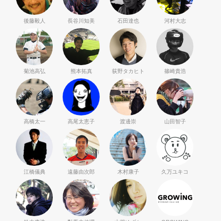
後藤毅人
長谷川知美
石田達也
河村大志
菊池高弘
熊本拓真
荻野タカヒト
篠崎貴浩
高橋太一
高尾太恵子
渡邊崇
山田智子
江橋儀典
遠藤由次郎
木村康子
久万ユキコ