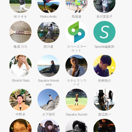
M.ナオキ
Reiko Ando
馬場遼
糸川里彩子
亀浦 六斗
西川遼
スペースマー
Sportie編集部
ケット
Shoichi Sato
Sayaka Hosok
カネヒラソウ
松崎慎介
awa
ヘイ
中野卓
大下慎司
Sayaka Suzuki
渡辺真一