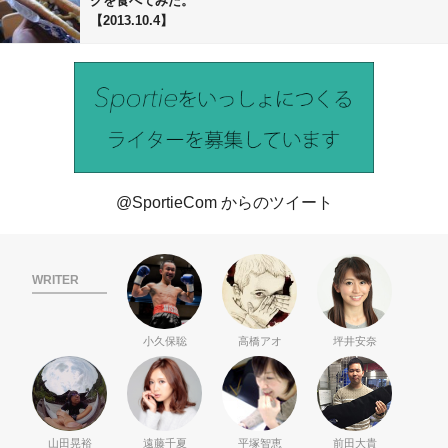
グを食べてみた。
【2013.10.4】
@SportieCom からのツイート
WRITER
小久保聡
高橋アオ
坪井安奈
山田晃裕
遠藤千夏
平塚智恵
前田大貴