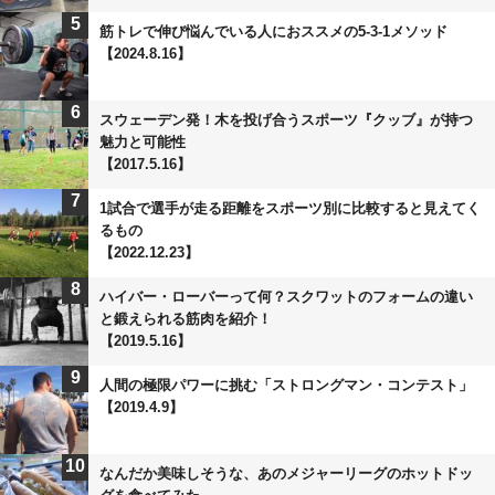
5
筋トレで伸び悩んでいる人におススメの5-3-1メソッド
【2024.8.16】
6
スウェーデン発！木を投げ合うスポーツ『クッブ』が持つ
魅力と可能性
【2017.5.16】
7
1試合で選手が走る距離をスポーツ別に比較すると見えてく
るもの
【2022.12.23】
8
ハイバー・ローバーって何？スクワットのフォームの違い
と鍛えられる筋肉を紹介！
【2019.5.16】
9
人間の極限パワーに挑む「ストロングマン・コンテスト」
【2019.4.9】
10
なんだか美味しそうな、あのメジャーリーグのホットドッ