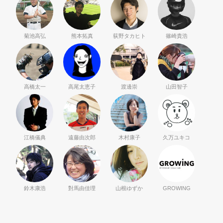
菊池高弘
熊本拓真
荻野タカヒト
篠崎貴浩
高橋太一
高尾太恵子
渡邊崇
山田智子
江橋儀典
遠藤由次郎
木村康子
久万ユキコ
鈴木康浩
對馬由佳理
山根ゆずか
GROWING