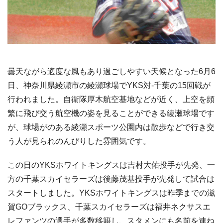
曇天ながら適度な風もあり過ごしやすい天候となった6月6
日、神奈川県綾瀬市の綾瀬球場でYKS対-千葉の15回戦が
行われました。自衛隊厚木航空基地などが近く、上空を頻
繁に飛び交う航空機の姿を見ることができる綾瀬球場です
が、球場がのある綾瀬スポーツ公園内は散歩などで行き交
う人が見られのんびりした雰囲気です。
この日のYKSホワイトキングスは吉村大佑投手が先発、一
方の千葉スカイセラーズは後藤茂基投手が先発して試合は
スタートしました。YKSホワイトキングスは昨季までの滋
賀GOブラックス、千葉スカイセラーズは福井ネクサスエ
レファンツの選手が多数移籍し、スタメンにも名前を連ね