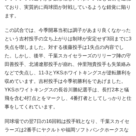
ており、実質的に両球団が対戦しているような錯覚に陥り
ます。
この試合では、今季開幕当初は調子があまり良くなかった
という吉村投手の立ち上がりは制球が安定せず3回までに3
失点を喫しました。対する後藤投手は1失点の内容でし
た。しかし、後半、千葉スカイセラーズのリリーフ陣の守
田善投手、北浦遼那投手が崩れ、仲里翔貴投手も失策絡み
などで失点し、11-3とYKSホワイトキングスが逆転勝利を
収めています。吉村投手は今季初勝利をであげました。
YKSホワイトキングスの長谷川勝紀選手は、長打2本と犠
飛を含む4打点とをマークし、4番打者としてしっかりと仕
事をしてくれています。
同球場での翌7日の16回戦は投手戦となり、千葉スカイセ
ラーズは2番手にヤクルトや福岡ソフトバンクホークスな