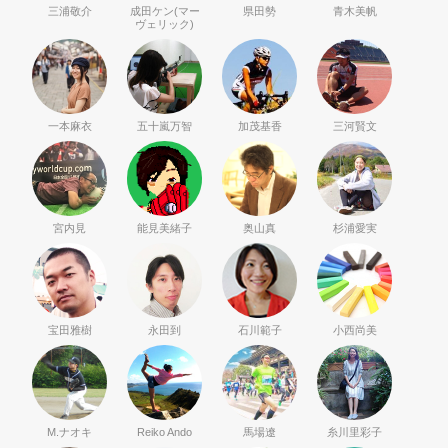
三浦敬介
成田ケン(マー
県田勢
青木美帆
ヴェリック)
一本麻衣
五十嵐万智
加茂基香
三河賢文
宮内見
能見美緒子
奥山真
杉浦愛実
宝田雅樹
永田到
石川範子
小西尚美
M.ナオキ
Reiko Ando
馬場遼
糸川里彩子