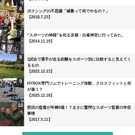
6
ボクシングの不思議「減量って何でやるの？」
【2018.7.23】
7
“スポーツの神様”を祀る京都・白峯神宮に行ってみた。
【2014.11.19】
8
1試合で選手が走る距離をスポーツ別に比較すると見えてく
るもの
【2022.12.23】
9
HYROX専門ジムでトレーニング体験。クロスフィットと何
が違う？
【2025.12.18】
10
部活の監督が年棒8億！？まさに驚愕なスポーツ監督の年収
事情
【2017.5.11】