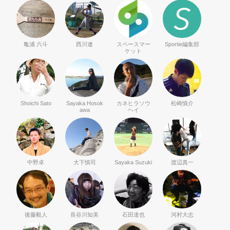
亀浦 六斗
西川遼
スペースマー
Sportie編集部
ケット
Shoichi Sato
Sayaka Hosok
カネヒラソウ
松崎慎介
awa
ヘイ
中野卓
大下慎司
Sayaka Suzuki
渡辺真一
後藤毅人
長谷川知美
石田達也
河村大志