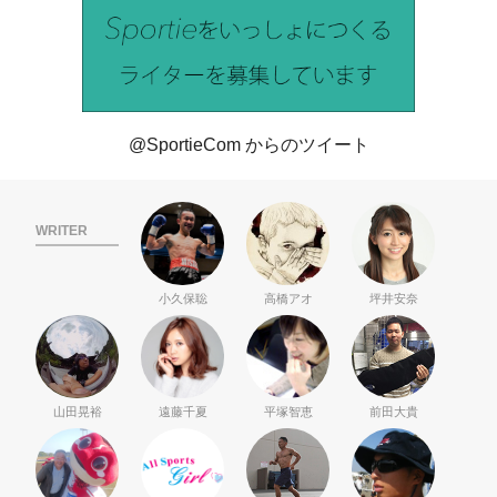
@SportieCom からのツイート
WRITER
小久保聡
高橋アオ
坪井安奈
山田晃裕
遠藤千夏
平塚智恵
前田大貴