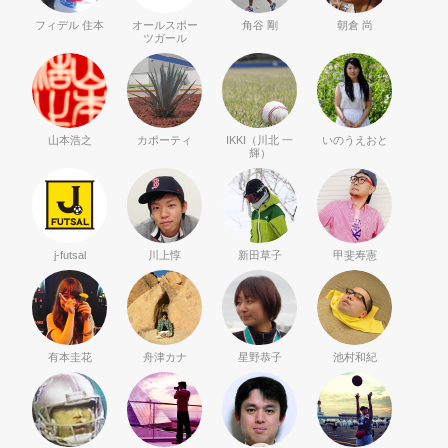
フィデル 住本
オールスポー
角谷 剛
朝倉 尚
ツガール
山本浩之
カポーティ
IKKI（川北 一
いのうえおと
輝）
j-futsal
川上惇
新田草子
甲斐寿憲
有本圭花
舟津カナ
星野恭子
池村和紀