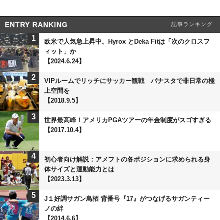
ENTRY RANKING
記事ランキング
1
欧米で人気急上昇中。Hyrox とDeka Fitは「次のクロスフ
ィット」か
【2024.6.24】
2
VIPルームでリッチにサッカー観戦 パナスタで非日常の極
上空間を
【2018.9.5】
3
世界最高峰！アメリカPGAツアーの年金制度がスゴすぎる
【2017.10.4】
4
初心者向け解説：アメフトの各ポジションに求められる身
体サイズと運動能力とは
【2023.3.13】
5
J１好調サガン鳥栖 背番号『17』がつなげるサガンティー
ノの絆
【2014.6.6】