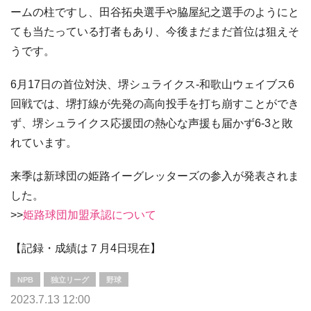
ームの柱ですし、田谷拓央選手や脇屋紀之選手のようにと
ても当たっている打者もあり、今後まだまだ首位は狙えそ
うです。
6月17日の首位対決、堺シュライクス‐和歌山ウェイブス6
回戦では、堺打線が先発の高向投手を打ち崩すことができ
ず、堺シュライクス応援団の熱心な声援も届かず6-3と敗
れています。
来季は新球団の姫路イーグレッターズの参入が発表されま
した。
>>
姫路球団加盟承認について
【記録・成績は７月4日現在】
NPB
独立リーグ
野球
2023.7.13 12:00