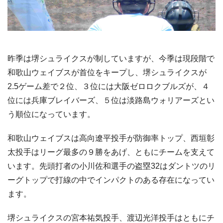
昨季は堺シュライクスが制していますが、今季は現段階で
和歌山ウェイブスが首位をキープし、堺シュライクスが
2.5ゲーム差で２位、３位には大阪ゼロロクブルズが、４
位には兵庫ブレイバーズ、５位は淡路島ウォリアーズとい
う順位になっています。
和歌山ウェイブスは高向遼平投手が防御率トップ、西垣彰
太投手はリーグ最多の９勝をあげ、ともにチームを支えて
います。先頭打者の小川佐和選手の盗塁32はダントツのリ
ーグトップで打線の中でインパクトのある存在になってい
ます。
堺シュライクスの宮本祐気投手、渡辺光洋投手はともにチ