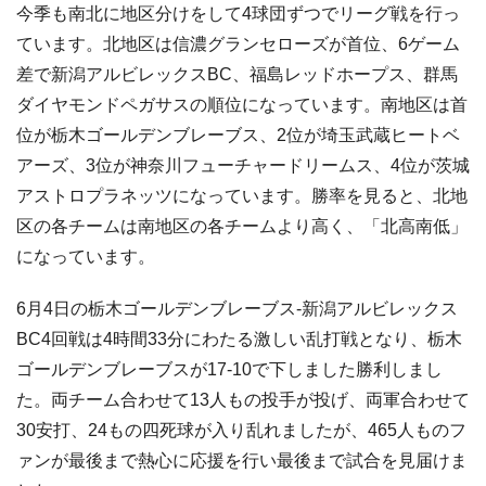
今季も南北に地区分けをして4球団ずつでリーグ戦を行っ
ています。北地区は信濃グランセローズが首位、6ゲーム
差で新潟アルビレックスBC、福島レッドホープス、群馬
ダイヤモンドペガサスの順位になっています。南地区は首
位が栃木ゴールデンブレーブス、2位が埼玉武蔵ヒートベ
アーズ、3位が神奈川フューチャードリームス、4位が茨城
アストロプラネッツになっています。勝率を見ると、北地
区の各チームは南地区の各チームより高く、「北高南低」
になっています。
6月4日の栃木ゴールデンブレーブス‐新潟アルビレックス
BC4回戦は4時間33分にわたる激しい乱打戦となり、栃木
ゴールデンブレーブスが17‐10で下しました勝利しまし
た。両チーム合わせて13人もの投手が投げ、両軍合わせて
30安打、24もの四死球が入り乱れましたが、465人ものフ
ァンが最後まで熱心に応援を行い最後まで試合を見届けま