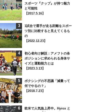
スポーツ『クッブ』が持つ魅力
と可能性
【2017.5.16】
3
1試合で選手が走る距離をスポー
ツ別に比較すると見えてくるも
の
【2022.12.23】
4
初心者向け解説：アメフトの各
ポジションに求められる身体サ
イズと運動能力とは
【2023.3.13】
5
ボクシングの不思議「減量って
何でやるの？」
【2018.7.23】
6
欧米で人気急上昇中。Hyrox と