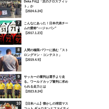
Deka Fitは「次のクロスフィッ
ト」か
【2024.6.24】
7
こんなにあった！日本代表チー
ムの愛称“○○ジャパン”
【2017.1.23】
8
人間の極限パワーに挑む「スト
ロングマン・コンテスト」
【2019.4.9】
9
サッカーの審判は選手より走
る。ワールドカップ審判に求め
られる走力とは
【2023.8.24】
10
【日本ハム】懐かしの球団マス
コット ギョロタンとファイティ