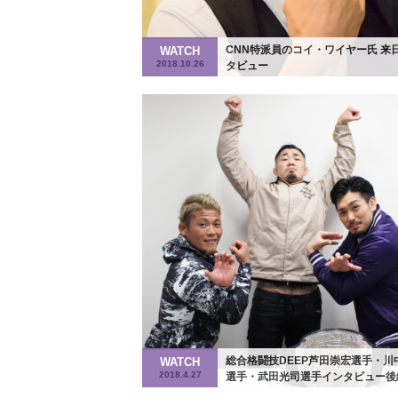
CNN特派員のコイ・ワイヤー氏 来
WATCH
2018.10.26
タビュー
総合格闘技DEEP芦田崇宏選手・川
WATCH
2018.4.27
選手・武田光司選手インタビュー後