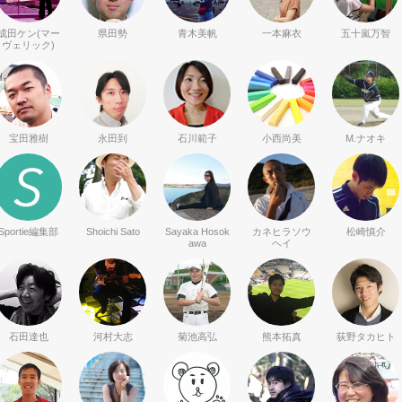
成田ケン(マー
県田勢
青木美帆
一本麻衣
五十嵐万智
ヴェリック)
宝田雅樹
永田到
石川範子
小西尚美
M.ナオキ
Sportie編集部
Shoichi Sato
Sayaka Hosok
カネヒラソウ
松崎慎介
awa
ヘイ
石田達也
河村大志
菊池高弘
熊本拓真
荻野タカヒト