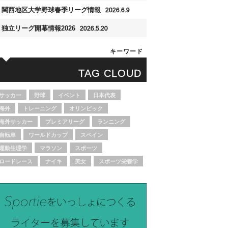
関西地区大学野球春季リーグ情報
2026.6.9
独立リーグ開幕情報2026
2026.5.20
キーワード
TAG CLOUD
サッカー
野球
イベント
日本代表
海外
トレーニング
オリンピック
海外サッカー
プレミアリーグ
ランニング
自転車
ワールドカップ
スペイン
運動生理学
マラソン
スポーツ
ロードレース
ナイキ
美女
スポーツ栄養学