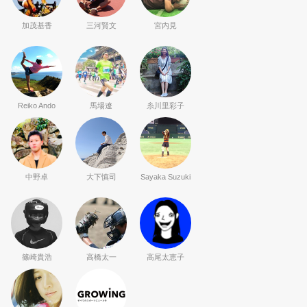
加茂基香
三河賢文
宮内見
Reiko Ando
馬場遼
糸川里彩子
中野卓
大下慎司
Sayaka Suzuki
篠崎貴浩
高橋太一
高尾太恵子