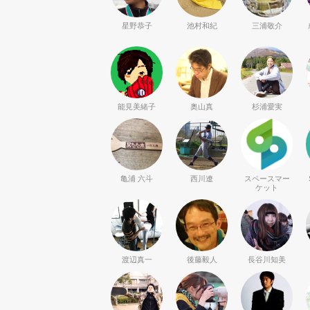
星野恭子
池村和紀
三浦敬介
能見美緒子
奥山真
杉浦愛実
亀浦 六斗
西川遼
スペースマー
ケット
渡辺真一
後藤毅人
長谷川知美