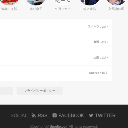
遠藤由次郎
木村康子
久万ユキコ
鈴木康浩
對馬由佳理
スポーツしたい
観戦したい
応援したい
Sportieとは？
プライバシーポリシー
SOCIAL:
RSS
FACEBOOK
TWITTER
Copyright ©
Sportie.com
All rights reserved.