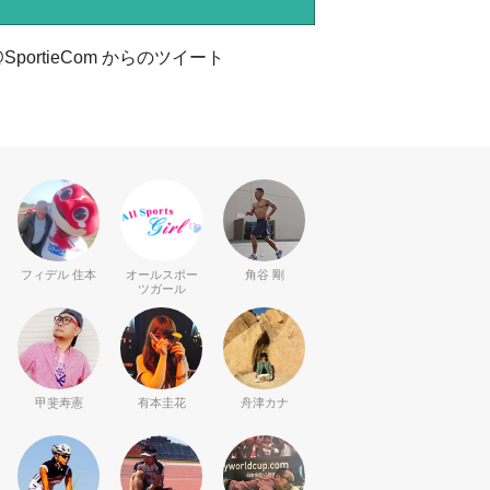
SportieCom からのツイート
フィデル 住本
オールスポー
角谷 剛
ツガール
甲斐寿憲
有本圭花
舟津カナ