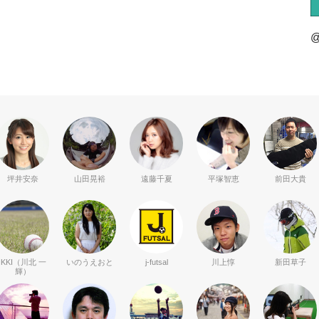
@
坪井安奈
山田晃裕
遠藤千夏
平塚智恵
前田大貴
IKKI（川北 一
いのうえおと
j-futsal
川上惇
新田草子
輝）