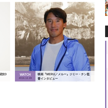
闘技D
映画『MERU／メルー』ジミー・チン監
WATCH
2016.12.28
督インタビュー