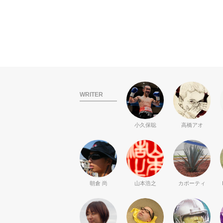
WRITER
小久保聡
高橋アオ
朝倉 尚
山本浩之
カポーティ