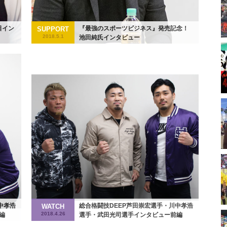
日イン
『最強のスポーツビジネス』発売記念！
SUPPORT
2018.5.1
池田純氏インタビュー
中孝浩
総合格闘技DEEP芦田崇宏選手・川中孝浩
WATCH
2018.4.26
編
選手・武田光司選手インタビュー前編