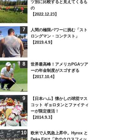
ツ別に比較すると見えてくるも
の
【2022.12.23】
7
人間の極限パワーに挑む「スト
ロングマン・コンテスト」
【2019.4.9】
8
世界最高峰！アメリカPGAツア
ーの年金制度がスゴすぎる
【2017.10.4】
9
【日本ハム】懐かしの球団マス
コット ギョロタンとファイティ
ーが限定復活！
【2014.9.3】
10
欧米で人気急上昇中。Hyrox と
Deka Fitは「次のクロスフィッ