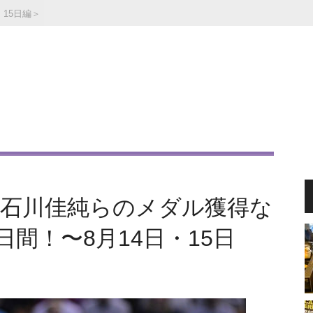
・15日編＞
、石川佳純らのメダル獲得な
間！〜8月14日・15日