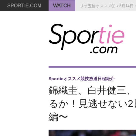
SPORTIE.COM
WATCH
リオ五輪オススメ⑦＜8月14日
Sportieオススメ競技放送日程紹介
錦織圭、白井健三
るか！見逃せない2日
編〜