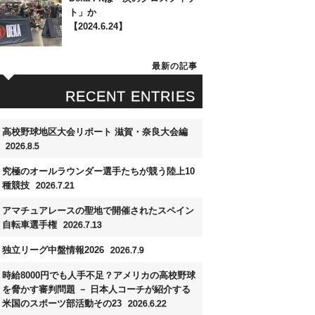
ト」か
【2024.6.24】
最新の記事
RECENT ENTRIES
高校野球地区大会リポート 滋賀・奈良大会編
2026.8.5
究極のオールラウンダー選手たちが競う陸上10
種競技
2026.7.21
アマチュアレースの聖地で開催されたスペイン
自転車選手権
2026.7.13
独立リーグ中盤情報2026
2026.7.9
時給8000円でも人手不足？アメリカの高校野球
を脅かす審判問題 － 日本人コーチが紹介する
米国のスポーツ部活動その23
2026.6.22