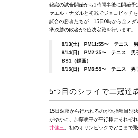
錦織の試合開始から1時間半後に開始予
ァエル・ナダルと初戦でジョコビッチを
試合の勝者たちが、15日0時から金メ
準決勝の敗者が3位決定戦を行います。
8/13(土) PM11:55〜 テ
8/14(日) PM2:35〜 テニ
BS1（録画）
8/15(日) PM6:55〜 テニス
5つ目のシライで二冠達
15日深夜から行われるのが体操種目別
がゆかに、加藤凌平が平行棒にそれぞれ
井健三
。初のオリンピックでどこまで飛