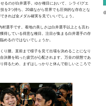
出せるのが白井選手。ゆか種目において、シライ/グエ
く技を3つ持ち、20歳ながら世界でも圧倒的な存在とな
@
ができれば金メダル確実を見ていいでしょう。
内村選手です。着地の美しさは白井選手以上とも言わ
獲得している得意な種目。注目が集まる白井選手の存
臨めるのではないでしょうか。
くり腰。直前まで様子を見て出場を決めることになり
合決勝を戦った疲労が心配されます。万全の状態であ
り得るため、まずはしっかりと休んで欲しいところで