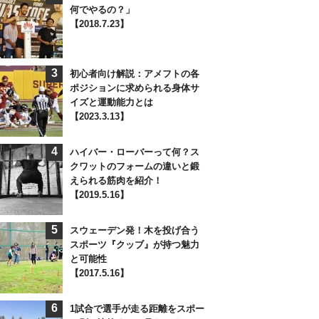
何でやるの？」
【2018.7.23】
3
初心者向け解説：アメフトの各
ポジションに求められる身体サ
イズと運動能力とは
【2023.3.13】
4
ハイバー・ローバーって何？ス
クワットのフォームの違いと鍛
えられる筋肉を紹介！
【2019.5.16】
5
スウェーデン発！木を投げ合う
スポーツ『クッブ』が持つ魅力
と可能性
【2017.5.16】
6
1試合で選手が走る距離をスポー