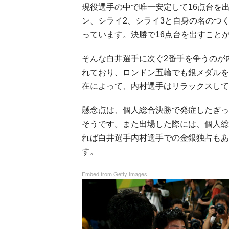
現役選手の中で唯一安定して16点台を
ン、シライ2、シライ3と自身の名のつ
っています。決勝で16点台を出すこと
そんな白井選手に次ぐ2番手を争うのが
れており、ロンドン五輪でも銀メダルを
在によって、内村選手はリラックスして
懸念点は、個人総合決勝で発症したぎっ
そうです。また出場した際には、個人総
れば白井選手内村選手での金銀独占もあ
す。
Embed from Getty Images