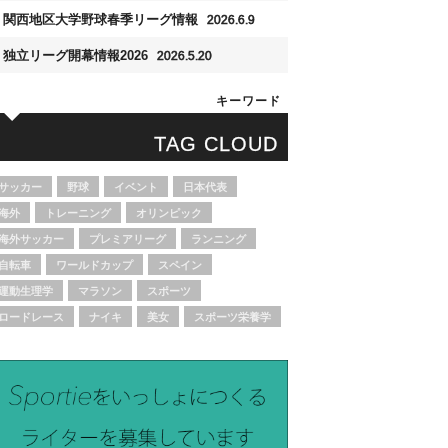
関西地区大学野球春季リーグ情報
2026.6.9
独立リーグ開幕情報2026
2026.5.20
キーワード
TAG CLOUD
サッカー
野球
イベント
日本代表
海外
トレーニング
オリンピック
海外サッカー
プレミアリーグ
ランニング
自転車
ワールドカップ
スペイン
運動生理学
マラソン
スポーツ
ロードレース
ナイキ
美女
スポーツ栄養学