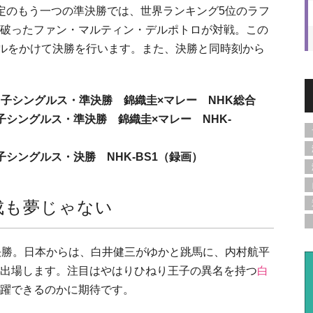
定のもう一つの準決勝では、世界ランキング5位のラフ
破ったファン・マルティン・デルポトロが対戦。この
ダルをかけて決勝を行います。また、決勝と同時刻から
ニス 男子シングルス・準決勝 錦織圭×マレー NHK総合
ス 男子シングルス・準決勝 錦織圭×マレー NHK-
 男子シングルス・決勝 NHK-BS1（録画）
成も夢じゃない
決勝。日本からは、白井健三がゆかと跳馬に、内村航平
出場します。注目はやはりひねり王子の異名を持つ
白
躍できるのかに期待です。