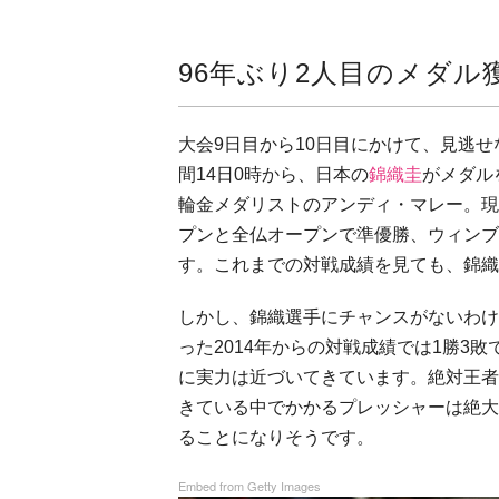
96年ぶり2人目のメダル
大会9日目から10日目にかけて、見逃
間14日0時から、日本の
錦織圭
がメダル
輪金メダリストのアンディ・マレー。現
プンと全仏オープンで準優勝、ウィンブ
す。これまでの対戦成績を見ても、錦織
しかし、錦織選手にチャンスがないわけ
った2014年からの対戦成績では1勝3
に実力は近づいてきています。絶対王者
きている中でかかるプレッシャーは絶大
ることになりそうです。
Embed from Getty Images